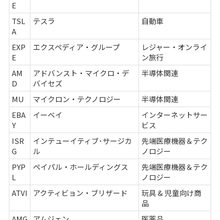
E
TSL
テスラ
自動車
A
EXP
エクスペディア・グループ
レジャー・オンライ
E
ン旅行
AM
アドバンスト・マイクロ・デ
半導体関連
D
バイセズ
MU
マイクロン・テクノロジー
半導体関連
EBA
イーベイ
インターネットサー
Y
ビス
ISR
インテューイティブ･サージカ
先端医療機器＆テク
G
ル
ノロジー
PYP
ペイパル・ホールディングス
先端医療機器＆テク
L
ノロジー
ATVI
アクティビョン・ブリザード
玩具 & 児童向け商
品
AMG
アムジェン
医薬品