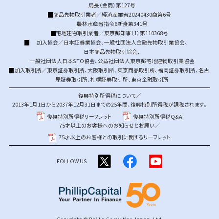
局長（金商）第127号
商品先物取引業者／経済産業省20240430商第6号
農林水産省指令6新食第341号
宅地建物取引業者／東京都知事（1）第110368号
加入協会／
日本証券業協会
、
一般社団法人金融先物取引業協会
、
日本商品先物取引協会
、
一般社団法人日本STO協会
、
公益社団法人東京都宅地建物取引業協会
加入取引所／
東京証券取引所
、
大阪取引所
、
東京商品取引所
、
福岡証券取引所
、
名古
屋証券取引所
、
札幌証券取引所
、
東京金融取引所
復興特別所得税について／
2013年1月1日から2037年12月31日までの25年間、復興特別所得税が課税されます。
復興特別所得税リーフレット
復興特別所得税Q&A
75才以上のお客様へのお知らせとお願い／
75才以上のお客様との取引に関するリーフレット
FOLLOW US