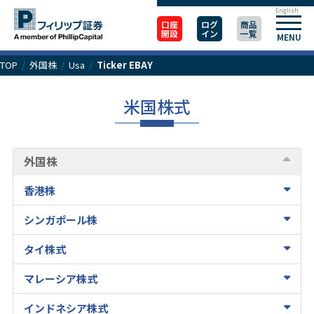
English
口座
ログ
商品
開設
イン
一覧
MENU
TOP
/
外国株
/
Usa
/
Ticker EBAY
米国株式
外国株
香港株
シンガポール株
タイ株式
マレーシア株式
インドネシア株式