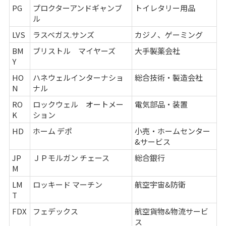
PG
プロクターアンドギャンブ
トイレタリー用品
ル
LVS
ラスベガス.サンズ
カジノ、ゲーミング
BM
ブリストル マイヤーズ
大手製薬会社
Y
HO
ハネウェルインターナショ
総合技術・製造会社
N
ナル
RO
ロックウェル オートメー
電気部品・装置
K
ション
HD
ホーム デポ
小売・ホームセンター
&サービス
JP
ＪＰモルガン チェース
総合銀行
M
LM
ロッキード マーチン
航空宇宙&防衛
T
FDX
フェデックス
航空貨物&物流サービ
ス