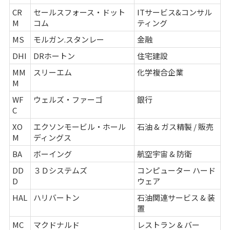
CR
セールスフォース・ドット
ITサービス&コンサル
M
コム
ティング
MS
モルガン.スタンレー
金融
DHI
DRホートン
住宅建設
MM
スリーエム
化学複合企業
M
WF
ウェルズ・ファーゴ
銀行
C
XO
エクソンモービル・ホール
石油 & ガス精製 / 販売
M
ディングス
BA
ボーイング
航空宇宙 & 防衛
DD
３Ｄシステムズ
コンピューター ハード
D
ウェア
HAL
ハリバートン
石油関連サービス & 装
置
MC
マクドナルド
レストラン & バー