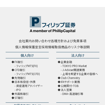
会社案内
お問い合わせ
各種方針および免責事項
個人情報保護宣言
採用情報
取扱商品のリスク等説明
個人向け
法人向け
FX取引
企業金融
フィリップMT5(FX)
TOKYO PRO Market
CFD取引
J-Adviser関連業務
フィリップMT5(CFD)
上場を希望する企業の皆様へ
先物取引
Club Chemistry
日本株投信・外債
IFAサポート業務
資産運用アドバイザー
公開買付・TOB
IPO
法人営業
外国株取引
DMA・高速取引等
ST取引