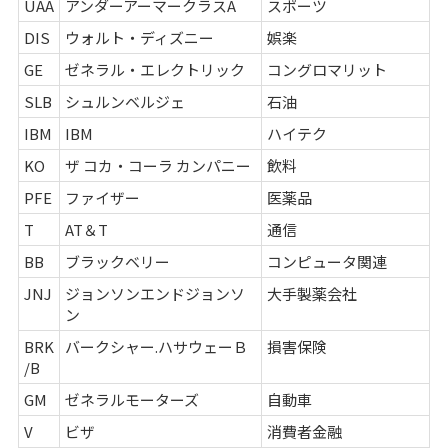
UAA
アンダーアーマークラスA
スポーツ
DIS
ウォルト・ディズニー
娯楽
GE
ゼネラル・エレクトリック
コングロマリット
SLB
シュルンベルジェ
石油
IBM
IBM
ハイテク
KO
ザ コカ・コーラ カンパニー
飲料
PFE
ファイザー
医薬品
T
AT＆T
通信
BB
ブラックベリー
コンピュータ関連
JNJ
ジョンソンエンドジョンソ
大手製薬会社
ン
BRK
バークシャー.ハサウェーＢ
損害保険
/B
GM
ゼネラルモーターズ
自動車
V
ビザ
消費者金融