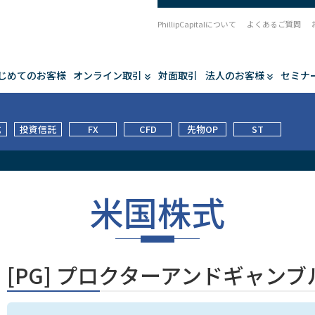
PhillipCapitalについて
よくあるご質問
じめてのお客様
オンライン取引
対面取引
法人のお客様
セミナ
式
投資信託
FX
CFD
先物OP
ST
米国株式
[PG] プロクターアンドギャンブ