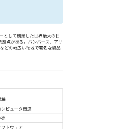
カーとして創業した世界最大の日
事業拠点がある。パンパース、アリ
ンなどの幅広い領域で著名な製品
業種
コンピュータ関連
小売
ソフトウェア