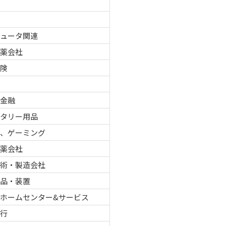
品
ピュータ関連
製薬会社
保険
車
者金融
レタリー用品
ノ、ゲーミング
製薬会社
技術・製造会社
部品・装置
ホームセンター&サービス
銀行