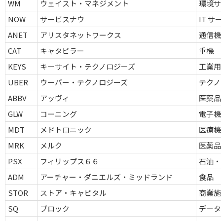
WM
ウェイスト・マネジメント
環境サ
NOW
サービスナウ
IT 
ANET
アリスタネットワークス
通信機
CAT
キャタピラー
重機
KEYS
キーサイト・テクノロジーズ
工業
UBER
ウーバー・テクノロジーズ
テクノ
ABBV
アッヴィ
医薬
GLW
コーニング
電子機
MDT
メドトロニック
医療機
MRK
メルク
医薬
PSX
フィリップス６６
石油・
ADM
アーチャー・ダニエルズ・ミッドランド
食品
STOR
ストア・キャピタル
商業施設
SQ
ブロック
デー