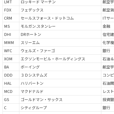
LMT
ロッキード マーチン
航空宇
FDX
フェデックス
航空貨
CRM
セールスフォース・ドットコム
ITサ
MS
モルガン.スタンレー
金融
DHI
DRホートン
住宅
MMM
スリーエム
化学
WFC
ウェルズ・ファーゴ
銀行
XOM
エクソンモービル・ホールディングス
石油 &
BA
ボーイング
航空宇
DDD
３Ｄシステムズ
コンピ
HAL
ハリバートン
石油関
MCD
マクドナルド
レスト
GS
ゴールドマン・サックス
投資銀
C
シティグループ
銀行