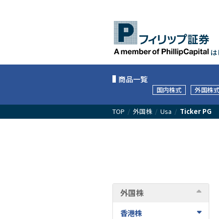
は
商品一覧
国内株式
外国株
TOP
/
外国株
/
Usa
/
Ticker PG
外国株
香港株