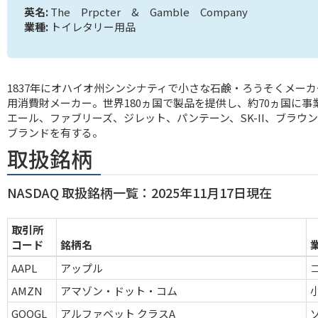
英名:
The Prpcter & Gamble Company
業種:
トイレタリー用品
1837年にオハイオ州シンシナティで小さな石鹸・ろうそくメー
用消費財メーカー。世界180ヵ国で製品を提供し、約70ヵ国に
エール、ファブリーズ、ジレット、パンテーン、SK-II、ブラウ
ブランドを有する。
取扱銘柄
NASDAQ 取扱銘柄一覧：2025年11月17日現在
取引所
コード
銘柄名
AAPL
アップル
AMZN
アマゾン・ドット・コム
GOOGL
アルファベット クラスA