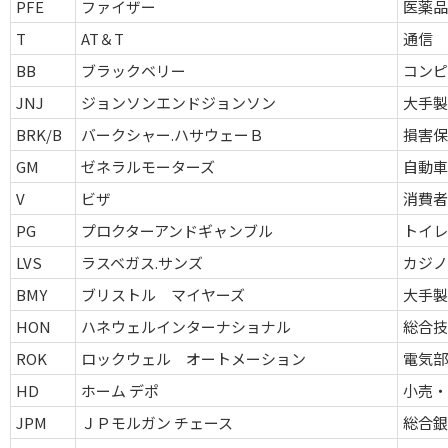
PFE
ファイザー
医薬
T
AT＆T
通信
BB
ブラックベリー
コン
JNJ
ジョンソンエンドジョンソン
大手
BRK/B
バークシャー.ハサウェーＢ
損害
GM
ゼネラルモーターズ
自動
V
ビザ
消費
PG
プロクターアンドギャンブル
トイ
LVS
ラスベガス.サンズ
カジ
BMY
ブリストル マイヤーズ
大手
HON
ハネウェルインターナショナル
総合
ROK
ロックウェル オートメーション
電気
HD
ホーム デポ
小売・
JPM
ＪＰモルガン チェース
総合