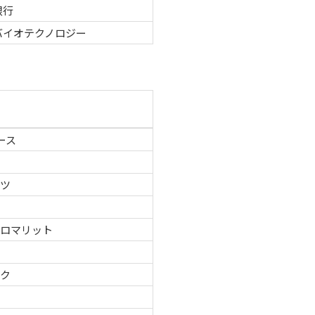
銀行
バイオテクノロジー
ース
ーツ
グロマリット
テク