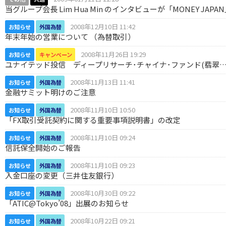
当グループ会長 Lim Hua Min のインタビューが「MONEY JAP
2008年12月10日 11:42
お知らせ
外国為替
年末年始の営業について （為替取引）
2008年11月26日 19:29
お知らせ
キャンペーン
ユナイテッド投信 ディープリサーチ･チャイナ･ファンド(翡翠
2008年11月13日 11:41
お知らせ
外国為替
金融サミット明けのご注意
2008年11月10日 10:50
お知らせ
外国為替
「FX取引受託契約に関する重要事項説明書」の改定
2008年11月10日 09:24
お知らせ
外国為替
信託保全開始のご報告
2008年11月10日 09:23
お知らせ
外国為替
入金口座の変更（三井住友銀行）
2008年10月30日 09:22
お知らせ
外国為替
「ATIC@Tokyo’08」出展のお知らせ
2008年10月22日 09:21
お知らせ
外国為替