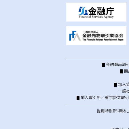
金融商品取引
商
加入
一般
加入取引所／
東京証券取引
復興特別所得税に