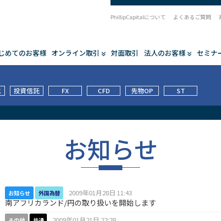
PhillipCapitalについて
よくあるご質問
じめてのお客様
オンライン取引
対面取引
法人のお客様
セミナ
式
投資信託
FX
CFD
先物OP
ST
お知らせ
2009年01月28日 11:43
お知らせ
外国為替
南アフリカランド/円の取り扱いを開始します
2009年01月21日 22:28
その他
共通