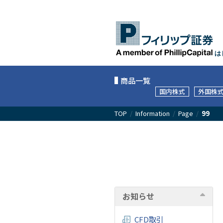
は
商品一覧
国内株式
外国株
TOP
/
Information
/
Page
/
99
お知らせ
CFD取引