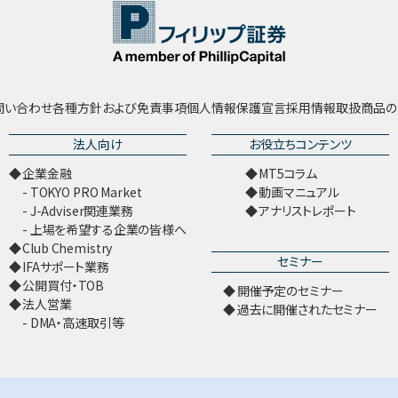
問い合わせ
各種方針および免責事項
個人情報保護宣言
採用情報
取扱商品の
法人向け
お役立ちコンテンツ
企業金融
MT5コラム
TOKYO PRO Market
動画マニュアル
J-Adviser関連業務
アナリストレポート
上場を希望する企業の皆様へ
Club Chemistry
セミナー
IFAサポート業務
公開買付・TOB
開催予定のセミナー
法人営業
過去に開催されたセミナー
DMA・高速取引等