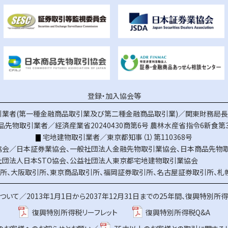
登録・加入協会等
業者(第一種金融商品取引業及び第二種金融商品取引業)／関東財務局長（
品先物取引業者／経済産業省20240430商第6号
農林水産省指令6新食第3
宅地建物取引業者／東京都知事（1）第110368号
協会／
日本証券業協会
、
一般社団法人金融先物取引業協会
、
日本商品先物
社団法人日本STO協会
、
公益社団法人東京都宅地建物取引業協会
所
、
大阪取引所
、
東京商品取引所
、
福岡証券取引所
、
名古屋証券取引所
、
札
ついて／
2013年1月1日から2037年12月31日までの25年間、復興特別所
復興特別所得税リーフレット
復興特別所得税Q&A