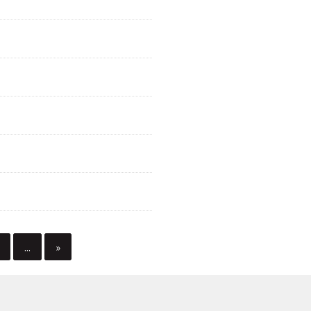
...
»