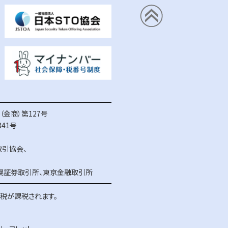
金商）第127号
41号
取引協会
、
幌証券取引所
、
東京金融取引所
得税が課税されます。