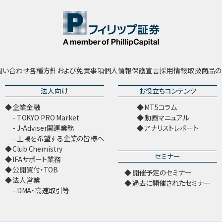
問い合わせ
各種方針および免責事項
個人情報保護宣言
採用情報
取扱商品の
法人向け
お役立ちコンテンツ
企業金融
MT5コラム
TOKYO PRO Market
動画マニュアル
J-Adviser関連業務
アナリストレポート
上場を希望する企業の皆様へ
Club Chemistry
セミナー
IFAサポート業務
公開買付・TOB
開催予定のセミナー
法人営業
過去に開催されたセミナー
DMA・高速取引等