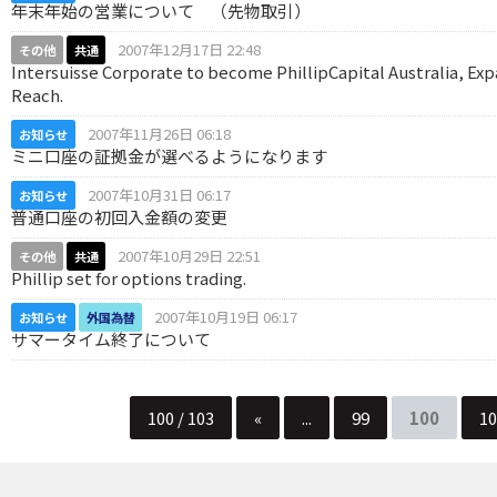
年末年始の営業について （先物取引）
2007年12月17日 22:48
その他
共通
Intersuisse Corporate to become PhillipCapital Australia, Ex
Reach.
2007年11月26日 06:18
お知らせ
ミニ口座の証拠金が選べるようになります
2007年10月31日 06:17
お知らせ
普通口座の初回入金額の変更
2007年10月29日 22:51
その他
共通
Phillip set for options trading.
2007年10月19日 06:17
お知らせ
外国為替
サマータイム終了について
100 / 103
«
...
99
100
10