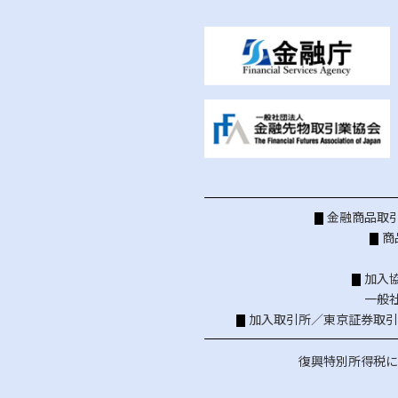
金融商品取引
商
加入
一般
加入取引所／
東京証券取引
復興特別所得税に