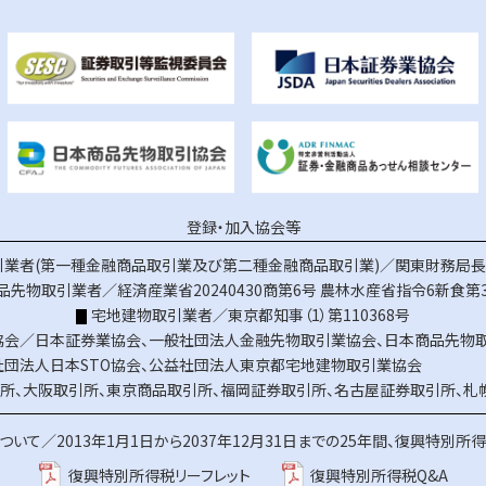
登録・加入協会等
業者(第一種金融商品取引業及び第二種金融商品取引業)／関東財務局長（
品先物取引業者／経済産業省20240430商第6号
農林水産省指令6新食第3
宅地建物取引業者／東京都知事（1）第110368号
協会／
日本証券業協会
、
一般社団法人金融先物取引業協会
、
日本商品先物
社団法人日本STO協会
、
公益社団法人東京都宅地建物取引業協会
所
、
大阪取引所
、
東京商品取引所
、
福岡証券取引所
、
名古屋証券取引所
、
札
ついて／
2013年1月1日から2037年12月31日までの25年間、復興特別所
復興特別所得税リーフレット
復興特別所得税Q&A