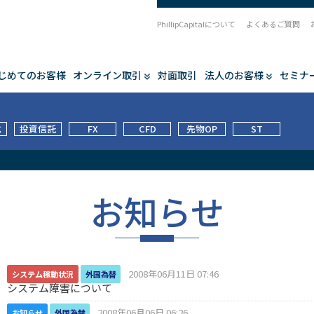
PhillipCapitalについて
よくあるご質問
じめてのお客様
オンライン取引
対面取引
法人のお客様
セミナ
式
投資信託
FX
CFD
先物OP
ST
お知らせ
2008年06月11日 07:46
システム稼動状況
外国為替
システム障害について
2008年06月06日 06:26
お知らせ
外国為替