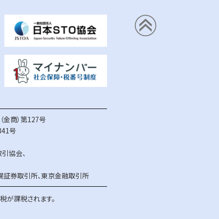
金商）第127号
41号
取引協会
、
幌証券取引所
、
東京金融取引所
得税が課税されます。