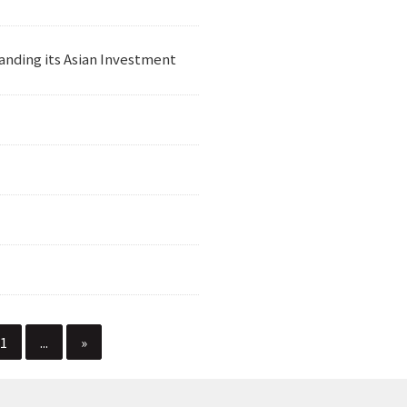
panding its Asian Investment
1
...
»