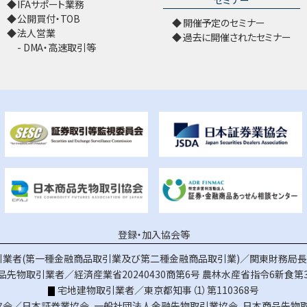
IFAサポート業務
公開買付・TOB
開催予定のセミナー
法人営業
過去に開催されたセミナー
DMA・高速取引等
登録・加入協会等
業者(第一種金融商品取引業及び第二種金融商品取引業)／関東財務局長（
品先物取引業者／経済産業省20240430商第6号
農林水産省指令6新食第3
宅地建物取引業者／東京都知事（1）第110368号
協会／
日本証券業協会
、
一般社団法人金融先物取引業協会
、
日本商品先物