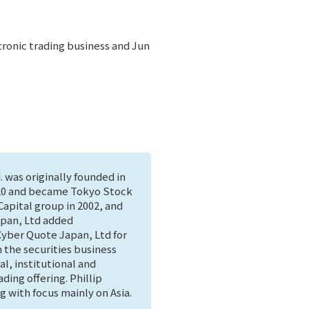
ctronic trading business and Jun
. was originally founded in
1920 and became Tokyo Stock
apital group in 2002, and
Japan, Ltd added
Cyber Quote Japan
, Ltd for
n the securities business
al, institutional and
ding offering. Phillip
g with focus mainly on Asia.