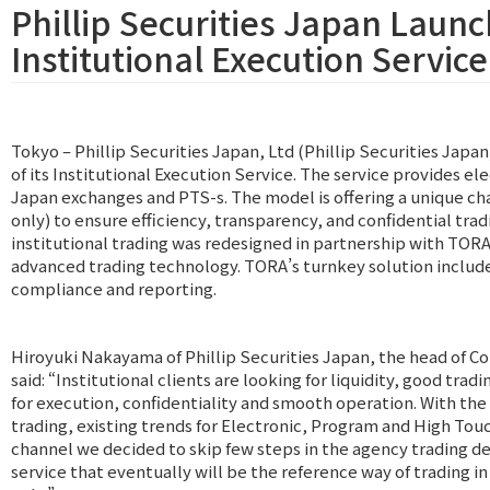
Phillip Securities Japan Laun
Institutional Execution Service
Tokyo –
Phillip Securities Japan
, Ltd (Phillip Securities Jap
of its Institutional Execution Service. The service provides el
Japan exchanges and PTS-s. The model is offering a unique ch
only) to ensure efficiency, transparency, and confidential tradi
institutional trading was redesigned in partnership with TORA,
advanced trading technology. TORA’s turnkey solution includ
compliance and reporting.
Hiroyuki Nakayama of Phillip Securities Japan, the head of
Co
said: “Institutional clients are looking for liquidity, good tra
for execution, confidentiality and smooth operation. With the
trading, existing trends for Electronic, Program and High To
channel we decided to skip few steps in the agency trading d
service that eventually will be the reference way of trading in 