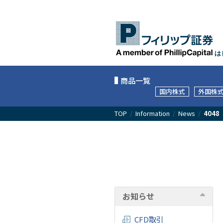
は
商品一覧
国内株式
外国株
TOP
/
Information
/
News
/
4048
お知らせ
CFD取引