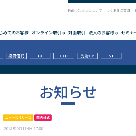
PhillipCapitalについて
よくあるご質問
じめてのお客様
オンライン取引
対面取引
法人のお客様
セミナ
式
投資信託
FX
CFD
先物OP
ST
お知らせ
ニュースリリース
国内株式
2015年07月14日 17:00