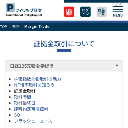
English
口座
ログ
商品
開設
イン
一覧
MENU
TOP
/
先物
/
Margin Trade
証拠金取引について
日経225先物を学ぼう
株価指数先物取引の魅力
NT倍率取引を知ろう
証拠金取引
取引時間
取引最終日
即時約定可能値幅
SQ
フラッシュニュース