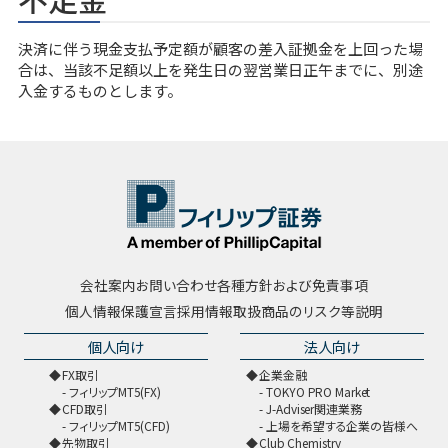
決済に伴う現金支払予定額が顧客の差入証拠金を上回った場
合は、当該不足額以上を発生日の翌営業日正午までに、別途
入金するものとします。
会社案内
お問い合わせ
各種方針および免責事項
個人情報保護宣言
採用情報
取扱商品のリスク等説明
個人向け
法人向け
FX取引
企業金融
フィリップMT5(FX)
TOKYO PRO Market
CFD取引
J-Adviser関連業務
フィリップMT5(CFD)
上場を希望する企業の皆様へ
先物取引
Club Chemistry