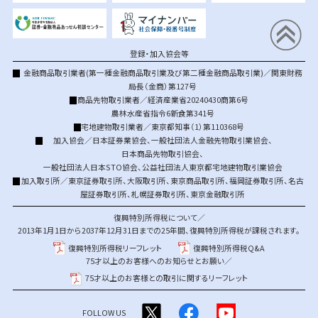
登録・加入協会等
金融商品取引業者(第一種金融商品取引業及び第二種金融商品取引業)／関東財務
局長（金商）第127号
商品先物取引業者／経済産業省20240430商第6号
農林水産省指令6新食第341号
宅地建物取引業者／東京都知事（1）第110368号
加入協会／
日本証券業協会
、
一般社団法人金融先物取引業協会
、
日本商品先物取引協会
、
一般社団法人日本STO協会
、
公益社団法人東京都宅地建物取引業協会
加入取引所／
東京証券取引所
、
大阪取引所
、
東京商品取引所
、
福岡証券取引所
、
名古
屋証券取引所
、
札幌証券取引所
、
東京金融取引所
復興特別所得税について／
2013年1月1日から2037年12月31日までの25年間、復興特別所得税が課税されます。
復興特別所得税リーフレット
復興特別所得税Q&A
75才以上のお客様へのお知らせとお願い／
75才以上のお客様との取引に関するリーフレット
FOLLOW US