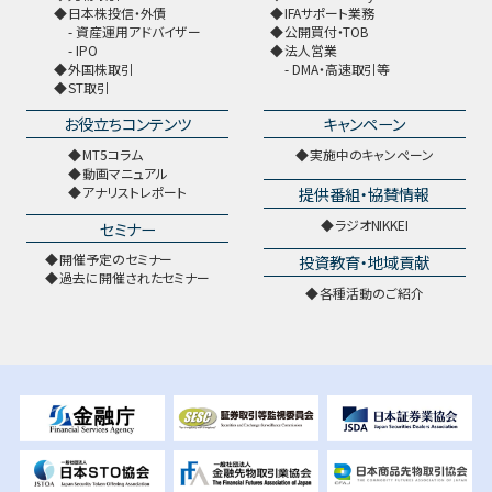
日本株投信・外債
IFAサポート業務
資産運用アドバイザー
公開買付・TOB
IPO
法人営業
外国株取引
DMA・高速取引等
ST取引
お役立ちコンテンツ
キャンペーン
MT5コラム
実施中のキャンペーン
動画マニュアル
提供番組・協賛情報
アナリストレポート
ラジオNIKKEI
セミナー
開催予定のセミナー
投資教育・地域貢献
過去に開催されたセミナー
各種活動のご紹介