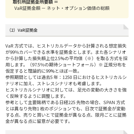
取引所証拠金所要額 ＝
VaR証拠金額 － ネット・オプション価値の総額
（2）VaR証拠金
VaR 方式では、ヒストリカルデータから計算される想定損失
が99％カバーできる水準を証拠金とします。また各シナリオ
から計算した損失額上位2.5%の平均値（※）を取る方式を採
用します。（97.5％の期待ショートフォール）※ 正規分布を
仮定すると理論的に99%とほぼ一致。
参照期間としては過去5 年：1250 日におけるヒストリカルシ
ナリオに加え、ストレスシナリオも考慮します。
ヒストリカルシナリオに対しては、足元の変動の大きさを強
く反映するように調整します。
参考として主要銘柄である日経225 先物の場合、SPAN 方式
とは異なり先物1 枚のポジションでも、日次で証拠金が変動
する点、売りと買いとで証拠金が異なる点、限月ごとに証拠
金が異なる点に留意が必要です。