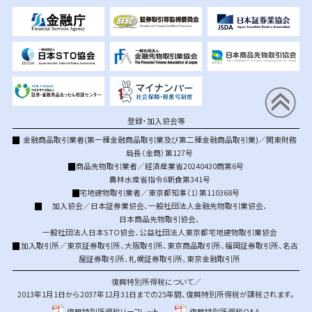
登録・加入協会等
金融商品取引業者(第一種金融商品取引業及び第二種金融商品取引業)／関東財務
局長（金商）第127号
商品先物取引業者／経済産業省20240430商第6号
農林水産省指令6新食第341号
宅地建物取引業者／東京都知事（1）第110368号
加入協会／
日本証券業協会
、
一般社団法人金融先物取引業協会
、
日本商品先物取引協会
、
一般社団法人日本STO協会
、
公益社団法人東京都宅地建物取引業協会
加入取引所／
東京証券取引所
、
大阪取引所
、
東京商品取引所
、
福岡証券取引所
、
名古
屋証券取引所
、
札幌証券取引所
、
東京金融取引所
復興特別所得税について／
2013年1月1日から2037年12月31日までの25年間、復興特別所得税が課税されます。
復興特別所得税リーフレット
復興特別所得税Q&A