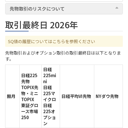
先物取引のリスクについて
取引最終日 2026年
SQ値の履歴についてはこちら
を参照ください
先物取引およびオプション取引の取引最終日は以下となりま
す。
日経
日経225
225mi
先物
ni
TOPIX先
日経
物・ミニ
225マ
限月
日経平均VI先物
NYダウ先物
TOPIX
イクロ
東証グロ
日経
ース市場
225オ
250
プショ
ン