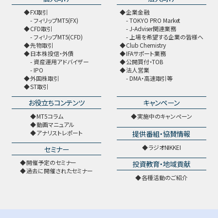
FX取引
企業金融
フィリップMT5(FX)
TOKYO PRO Market
CFD取引
J-Adviser関連業務
フィリップMT5(CFD)
上場を希望する企業の皆様へ
先物取引
Club Chemistry
日本株投信・外債
IFAサポート業務
資産運用アドバイザー
公開買付・TOB
IPO
法人営業
外国株取引
DMA・高速取引等
ST取引
お役立ちコンテンツ
キャンペーン
MT5コラム
実施中のキャンペーン
動画マニュアル
提供番組・協賛情報
アナリストレポート
ラジオNIKKEI
セミナー
開催予定のセミナー
投資教育・地域貢献
過去に開催されたセミナー
各種活動のご紹介