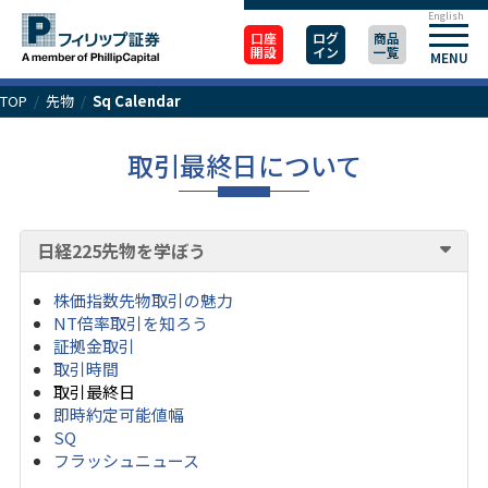
English
口座
ログ
商品
開設
イン
一覧
MENU
TOP
/
先物
/
Sq Calendar
取引最終日について
日経225先物を学ぼう
株価指数先物取引の魅力
NT倍率取引を知ろう
証拠金取引
取引時間
取引最終日
即時約定可能値幅
SQ
フラッシュニュース