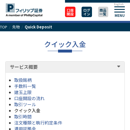
English
口座
ログ
商品
開設
イン
一覧
MENU
TOP
/
先物
/
Quick Deposit
クイック入金
サービス概要
取扱銘柄
手数料一覧
建玉上限
口座開設の流れ
取引ツール
クイック入金
取引時間
注文種類と執行約定条件
適用証拠金