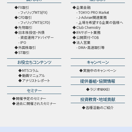
FX取引
企業金融
フィリップMT5(FX)
TOKYO PRO Market
CFD取引
J-Adviser関連業務
フィリップMT5(CFD)
上場を希望する企業の皆様へ
先物取引
Club Chemistry
日本株投信・外債
IFAサポート業務
資産運用アドバイザー
公開買付・TOB
IPO
法人営業
外国株取引
DMA・高速取引等
ST取引
お役立ちコンテンツ
キャンペーン
MT5コラム
実施中のキャンペーン
動画マニュアル
提供番組・協賛情報
アナリストレポート
ラジオNIKKEI
セミナー
開催予定のセミナー
投資教育・地域貢献
過去に開催されたセミナー
各種活動のご紹介