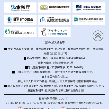
登録・加入協会等
金融商品取引業者(第一種金融商品取引業及び第二種金融商品取引業)／関東財務
局長（金商）第127号
商品先物取引業者／経済産業省20240430商第6号
農林水産省指令6新食第341号
宅地建物取引業者／東京都知事（1）第110368号
加入協会／
日本証券業協会
、
一般社団法人金融先物取引業協会
、
日本商品先物取引協会
、
一般社団法人日本STO協会
、
公益社団法人東京都宅地建物取引業協会
加入取引所／
東京証券取引所
、
大阪取引所
、
東京商品取引所
、
福岡証券取引所
、
名古
屋証券取引所
、
札幌証券取引所
、
東京金融取引所
復興特別所得税について／
2013年1月1日から2037年12月31日までの25年間、復興特別所得税が課税されます。
復興特別所得税リーフレット
復興特別所得税Q&A