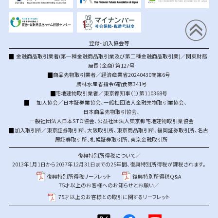
登録・加入協会等
金融商品取引業者(第一種金融商品取引業及び第二種金融商品取引業)／関東財務
局長（金商）第127号
商品先物取引業者／経済産業省20240430商第6号
農林水産省指令6新食第341号
宅地建物取引業者／東京都知事（1）第110368号
加入協会／
日本証券業協会
、
一般社団法人金融先物取引業協会
、
日本商品先物取引協会
、
一般社団法人日本STO協会
、
公益社団法人東京都宅地建物取引業協会
加入取引所／
東京証券取引所
、
大阪取引所
、
東京商品取引所
、
福岡証券取引所
、
名古
屋証券取引所
、
札幌証券取引所
、
東京金融取引所
復興特別所得税について／
2013年1月1日から2037年12月31日までの25年間、復興特別所得税が課税されます。
復興特別所得税リーフレット
復興特別所得税Q&A
75才以上のお客様へのお知らせとお願い／
75才以上のお客様との取引に関するリーフレット