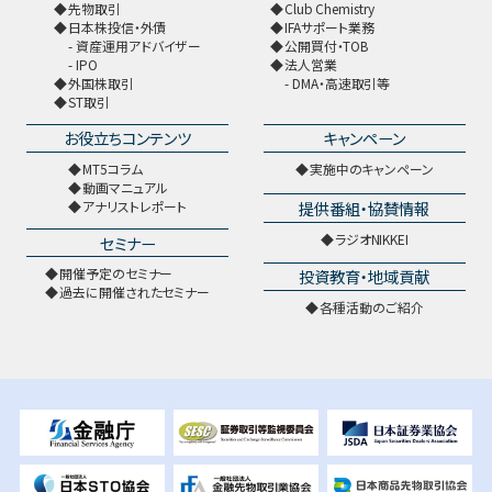
先物取引
Club Chemistry
日本株投信・外債
IFAサポート業務
資産運用アドバイザー
公開買付・TOB
IPO
法人営業
外国株取引
DMA・高速取引等
ST取引
お役立ちコンテンツ
キャンペーン
MT5コラム
実施中のキャンペーン
動画マニュアル
提供番組・協賛情報
アナリストレポート
ラジオNIKKEI
セミナー
開催予定のセミナー
投資教育・地域貢献
過去に開催されたセミナー
各種活動のご紹介