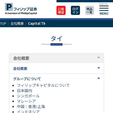
English
口座
ログ
商品
開設
イン
一覧
MENU
TOP
/
会社概要
/
Capital Th
タイ
会社概要
会社概要
グループについて
フィリップキャピタルについて
日本国内
シンガポール
マレーシア
中国：香港/上海
インドネシア