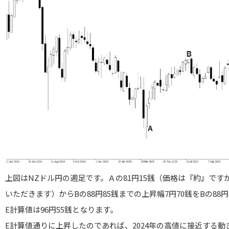
上図はNZドル円の週足です。Ａの81円15銭（価格は『約』です
いただきます）からBの88円85銭までの上昇幅7円70銭をBの88
E計算値は96円55銭となります。
E計算値通りに上昇したのであれば、2024年の高値に接近する動