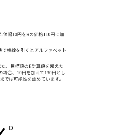
幅10円をBの価格110円に加
水準で横線を引くとアルファベット
た、目標値のE計算値を超えた
場合、10円を加えて130円とし
値までは可能性を認めています。