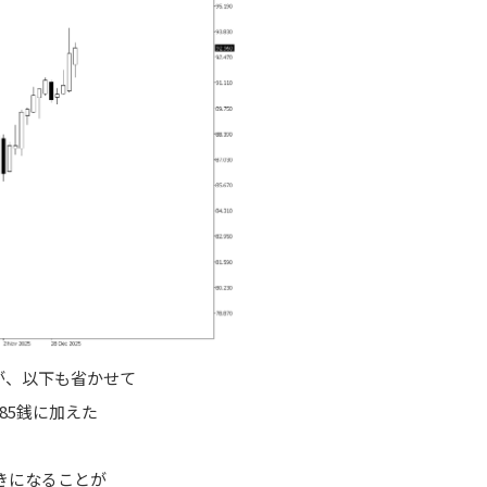
が、以下も省かせて
円85銭に加えた
きになることが