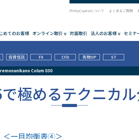
PhillipCapitalについて
よくあるご質問
じめてのお客様
オンライン取引
対面取引
法人のお客様
セミナ
式
投資信託
FX
CFD
先物OP
ST
remonanikano Colum 030
T5で極めるテクニカル
＜一目均衡表④＞