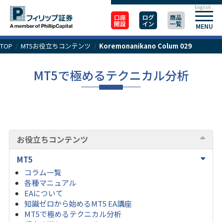
English
口座
ログ
商品
開設
イン
一覧
MENU
TOP
/
MT5お役立ちコンテンツ
/
Koremonanikano Colum 029
MT5で極めるテクニカル分析
お役立ちコンテンツ
MT5
コラム一覧
各種マニュアル
EAについて
知識ゼロから始めるMT5 EA講座
MT5で極めるテクニカル分析