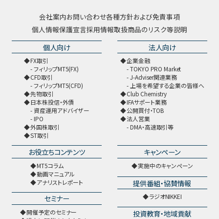
会社案内
お問い合わせ
各種方針および免責事項
個人情報保護宣言
採用情報
取扱商品のリスク等説明
個人向け
法人向け
FX取引
企業金融
フィリップMT5(FX)
TOKYO PRO Market
CFD取引
J-Adviser関連業務
フィリップMT5(CFD)
上場を希望する企業の皆様へ
先物取引
Club Chemistry
日本株投信・外債
IFAサポート業務
資産運用アドバイザー
公開買付・TOB
IPO
法人営業
外国株取引
DMA・高速取引等
ST取引
お役立ちコンテンツ
キャンペーン
MT5コラム
実施中のキャンペーン
動画マニュアル
提供番組・協賛情報
アナリストレポート
ラジオNIKKEI
セミナー
開催予定のセミナー
投資教育・地域貢献