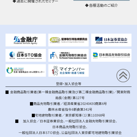
過去に開催されたセミナー
各種活動のご紹介
登録・加入協会等
金融商品取引業者(第一種金融商品取引業及び第二種金融商品取引業)／関東財務
局長（金商）第127号
商品先物取引業者／経済産業省20240430商第6号
農林水産省指令6新食第341号
宅地建物取引業者／東京都知事（1）第110368号
加入協会／
日本証券業協会
、
一般社団法人金融先物取引業協会
、
日本商品先物取引協会
、
一般社団法人日本STO協会
、
公益社団法人東京都宅地建物取引業協会