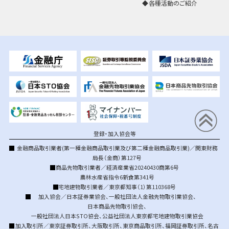
各種活動のご紹介
登録・加入協会等
金融商品取引業者(第一種金融商品取引業及び第二種金融商品取引業)／関東財務
局長（金商）第127号
商品先物取引業者／経済産業省20240430商第6号
農林水産省指令6新食第341号
宅地建物取引業者／東京都知事（1）第110368号
加入協会／
日本証券業協会
、
一般社団法人金融先物取引業協会
、
日本商品先物取引協会
、
一般社団法人日本STO協会
、
公益社団法人東京都宅地建物取引業協会
加入取引所／
東京証券取引所
、
大阪取引所
、
東京商品取引所
、
福岡証券取引所
、
名古