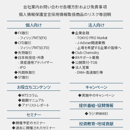
会社案内
お問い合わせ
各種方針および免責事項
個人情報保護宣言
採用情報
取扱商品のリスク等説明
個人向け
法人向け
FX取引
企業金融
フィリップMT5(FX)
TOKYO PRO Market
CFD取引
J-Adviser関連業務
フィリップMT5(CFD)
上場を希望する企業の皆様へ
先物取引
Club Chemistry
日本株投信・外債
IFAサポート業務
資産運用アドバイザー
公開買付・TOB
IPO
法人営業
外国株取引
DMA・高速取引等
ST取引
お役立ちコンテンツ
キャンペーン
MT5コラム
実施中のキャンペーン
動画マニュアル
提供番組・協賛情報
アナリストレポート
ラジオNIKKEI
セミナー
開催予定のセミナー
投資教育・地域貢献
過去に開催されたセミナー