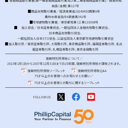
金融商品取引業者(第一種金融商品取引業及び第二種金融商品取引業)／関東財務
局長（金商）第127号
商品先物取引業者／経済産業省20240430商第6号
農林水産省指令6新食第341号
宅地建物取引業者／東京都知事（1）第110368号
加入協会／
日本証券業協会
、
一般社団法人金融先物取引業協会
、
日本商品先物取引協会
、
一般社団法人日本STO協会
、
公益社団法人東京都宅地建物取引業協会
加入取引所／
東京証券取引所
、
大阪取引所
、
東京商品取引所
、
福岡証券取引所
、
名古
屋証券取引所
、
札幌証券取引所
、
東京金融取引所
復興特別所得税について／
2013年1月1日から2037年12月31日までの25年間、復興特別所得税が課税されます。
復興特別所得税リーフレット
復興特別所得税Q&A
75才以上のお客様へのお知らせとお願い／
75才以上のお客様との取引に関するリーフレット
FOLLOW US