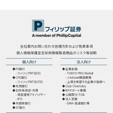
会社案内
お問い合わせ
各種方針および免責事項
個人情報保護宣言
採用情報
取扱商品のリスク等説明
個人向け
法人向け
FX取引
企業金融
フィリップMT5(FX)
TOKYO PRO Market
CFD取引
J-Adviser関連業務
フィリップMT5(CFD)
上場を希望する企業の皆様へ
先物取引
Club Chemistry
日本株投信・外債
IFAサポート業務
資産運用アドバイザー
公開買付・TOB
IPO
法人営業
外国株取引
DMA・高速取引等
ST取引