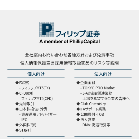
会社案内
お問い合わせ
各種方針および免責事項
個人情報保護宣言
採用情報
取扱商品のリスク等説明
個人向け
法人向け
FX取引
企業金融
フィリップMT5(FX)
TOKYO PRO Market
CFD取引
J-Adviser関連業務
フィリップMT5(CFD)
上場を希望する企業の皆様へ
先物取引
Club Chemistry
日本株投信・外債
IFAサポート業務
資産運用アドバイザー
公開買付・TOB
IPO
法人営業
外国株取引
DMA・高速取引等
ST取引