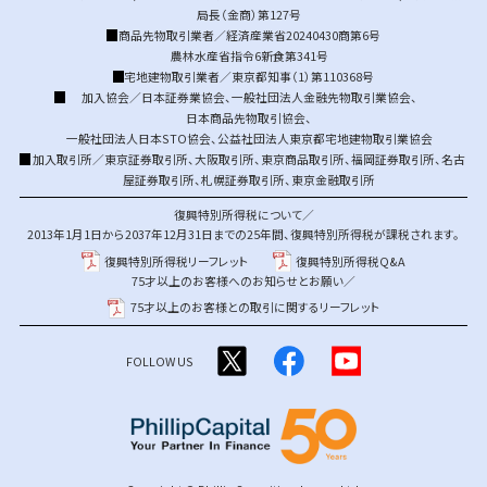
局長（金商）第127号
商品先物取引業者／経済産業省20240430商第6号
農林水産省指令6新食第341号
宅地建物取引業者／東京都知事（1）第110368号
加入協会／
日本証券業協会
、
一般社団法人金融先物取引業協会
、
日本商品先物取引協会
、
一般社団法人日本STO協会
、
公益社団法人東京都宅地建物取引業協会
加入取引所／
東京証券取引所
、
大阪取引所
、
東京商品取引所
、
福岡証券取引所
、
名古
屋証券取引所
、
札幌証券取引所
、
東京金融取引所
復興特別所得税について／
2013年1月1日から2037年12月31日までの25年間、復興特別所得税が課税されます。
復興特別所得税リーフレット
復興特別所得税Q&A
75才以上のお客様へのお知らせとお願い／
75才以上のお客様との取引に関するリーフレット
FOLLOW US