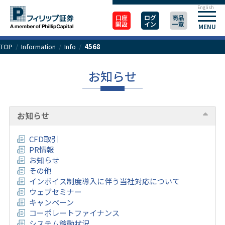
English
口座
ログ
商品
開設
イン
一覧
MENU
TOP
/
Information
/
Info
/
4568
お知らせ
お知らせ
CFD取引
PR情報
お知らせ
その他
インボイス制度導入に伴う当社対応について
ウェブセミナー
キャンペーン
コーポレートファイナンス
システム稼動状況