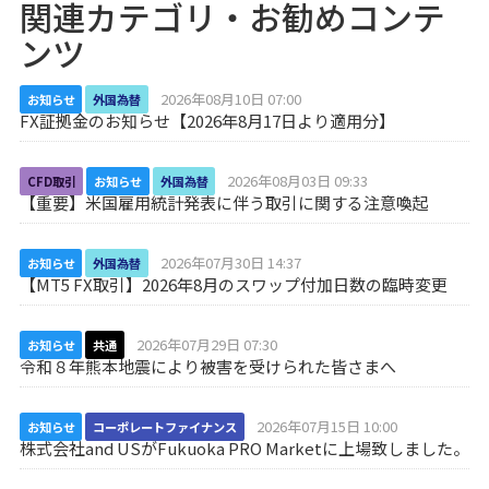
関連カテゴリ・お勧めコンテ
ンツ
2026年08月10日 07:00
お知らせ
外国為替
FX証拠金のお知らせ【2026年8月17日より適用分】
2026年08月03日 09:33
CFD取引
お知らせ
外国為替
【重要】米国雇用統計発表に伴う取引に関する注意喚起
2026年07月30日 14:37
お知らせ
外国為替
【MT5 FX取引】2026年8月のスワップ付加日数の臨時変更
2026年07月29日 07:30
お知らせ
共通
令和８年熊本地震により被害を受けられた皆さまへ
2026年07月15日 10:00
お知らせ
コーポレートファイナンス
株式会社and USがFukuoka PRO Marketに上場致しました。