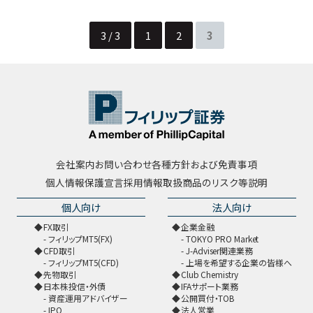
3 / 3
1
2
3
会社案内
お問い合わせ
各種方針および免責事項
個人情報保護宣言
採用情報
取扱商品のリスク等説明
個人向け
法人向け
FX取引
企業金融
フィリップMT5(FX)
TOKYO PRO Market
CFD取引
J-Adviser関連業務
フィリップMT5(CFD)
上場を希望する企業の皆様へ
先物取引
Club Chemistry
日本株投信・外債
IFAサポート業務
資産運用アドバイザー
公開買付・TOB
IPO
法人営業