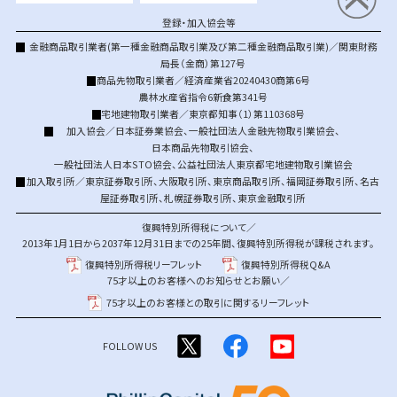
登録・加入協会等
金融商品取引業者(第一種金融商品取引業及び第二種金融商品取引業)／関東財務
局長（金商）第127号
商品先物取引業者／経済産業省20240430商第6号
農林水産省指令6新食第341号
宅地建物取引業者／東京都知事（1）第110368号
加入協会／
日本証券業協会
、
一般社団法人金融先物取引業協会
、
日本商品先物取引協会
、
一般社団法人日本STO協会
、
公益社団法人東京都宅地建物取引業協会
加入取引所／
東京証券取引所
、
大阪取引所
、
東京商品取引所
、
福岡証券取引所
、
名古
屋証券取引所
、
札幌証券取引所
、
東京金融取引所
復興特別所得税について／
2013年1月1日から2037年12月31日までの25年間、復興特別所得税が課税されます。
復興特別所得税リーフレット
復興特別所得税Q&A
75才以上のお客様へのお知らせとお願い／
75才以上のお客様との取引に関するリーフレット
FOLLOW US