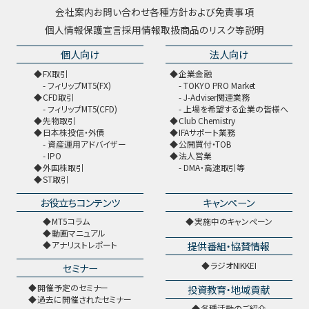
会社案内
お問い合わせ
各種方針および免責事項
個人情報保護宣言
採用情報
取扱商品のリスク等説明
個人向け
法人向け
FX取引
企業金融
フィリップMT5(FX)
TOKYO PRO Market
CFD取引
J-Adviser関連業務
フィリップMT5(CFD)
上場を希望する企業の皆様へ
先物取引
Club Chemistry
日本株投信・外債
IFAサポート業務
資産運用アドバイザー
公開買付・TOB
IPO
法人営業
外国株取引
DMA・高速取引等
ST取引
お役立ちコンテンツ
キャンペーン
MT5コラム
実施中のキャンペーン
動画マニュアル
提供番組・協賛情報
アナリストレポート
ラジオNIKKEI
セミナー
開催予定のセミナー
投資教育・地域貢献
過去に開催されたセミナー
各種活動のご紹介