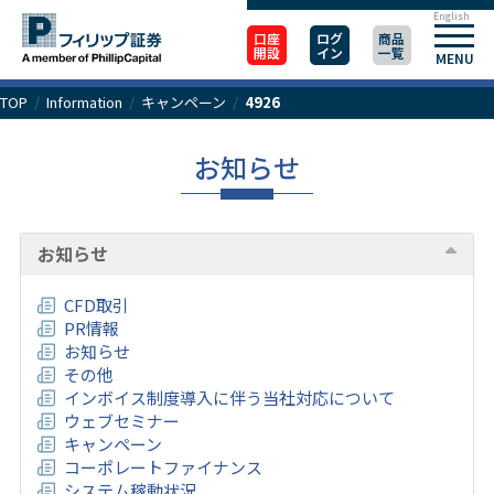
English
口座
ログ
商品
開設
イン
一覧
MENU
TOP
/
Information
/
キャンペーン
/
4926
お知らせ
お知らせ
CFD取引
PR情報
お知らせ
その他
インボイス制度導入に伴う当社対応について
ウェブセミナー
キャンペーン
コーポレートファイナンス
システム稼動状況