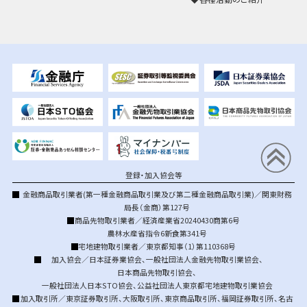
登録・加入協会等
金融商品取引業者(第一種金融商品取引業及び第二種金融商品取引業)／関東財務
局長（金商）第127号
商品先物取引業者／経済産業省20240430商第6号
農林水産省指令6新食第341号
宅地建物取引業者／東京都知事（1）第110368号
加入協会／
日本証券業協会
、
一般社団法人金融先物取引業協会
、
日本商品先物取引協会
、
一般社団法人日本STO協会
、
公益社団法人東京都宅地建物取引業協会
加入取引所／
東京証券取引所
、
大阪取引所
、
東京商品取引所
、
福岡証券取引所
、
名古