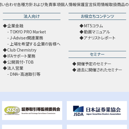
問い合わせ
各種方針および免責事項
個人情報保護宣言
採用情報
取扱商品の
法人向け
お役立ちコンテンツ
企業金融
MT5コラム
TOKYO PRO Market
動画マニュアル
J-Adviser関連業務
アナリストレポート
上場を希望する企業の皆様へ
Club Chemistry
セミナー
IFAサポート業務
公開買付・TOB
開催予定のセミナー
法人営業
過去に開催されたセミナー
DMA・高速取引等