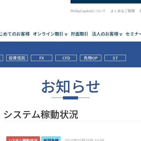
PhillipCapitalについて
よくあるご質問
じめてのお客様
オンライン取引
対面取引
法人のお客様
セミナ
式
投資信託
FX
CFD
先物OP
ST
お知らせ
システム稼動状況
システム稼動状況
外国為替
2010年10月25日 10:06