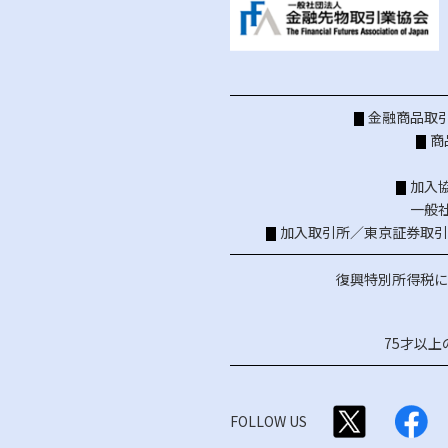
金融商品取引
商
加入
一般
加入取引所／
東京証券取引
復興特別所得税に
75才以
FOLLOW US