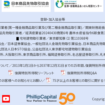
登録・加入協会等
業者(第一種金融商品取引業及び第二種金融商品取引業)／関東財務局長（
品先物取引業者／経済産業省20240430商第6号
農林水産省指令6新食第3
宅地建物取引業者／東京都知事（1）第110368号
協会／
日本証券業協会
、
一般社団法人金融先物取引業協会
、
日本商品先物
社団法人日本STO協会
、
公益社団法人東京都宅地建物取引業協会
所
、
大阪取引所
、
東京商品取引所
、
福岡証券取引所
、
名古屋証券取引所
、
札
ついて／
2013年1月1日から2037年12月31日までの25年間、復興特別所
復興特別所得税リーフレット
復興特別所得税Q&A
上のお客様へのお知らせとお願い／
75才以上のお客様との取引に関する
Copyrigh