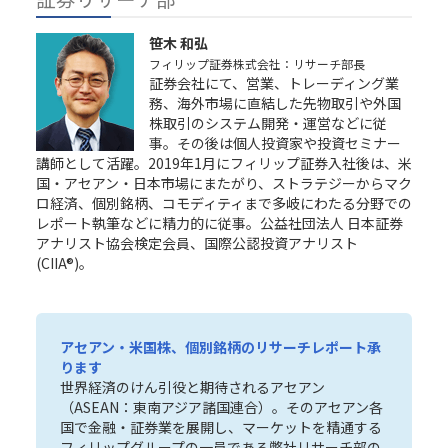
笹木 和弘
フィリップ証券株式会社：リサーチ部長
証券会社にて、営業、トレーディング業
務、海外市場に直結した先物取引や外国
株取引のシステム開発・運営などに従
事。その後は個人投資家や投資セミナー
講師として活躍。2019年1月にフィリップ証券入社後は、米
国・アセアン・日本市場にまたがり、ストラテジーからマク
ロ経済、個別銘柄、コモディティまで多岐にわたる分野での
レポート執筆などに精力的に従事。公益社団法人 日本証券
アナリスト協会検定会員、国際公認投資アナリスト
(CIIA®)。
アセアン・米国株、個別銘柄のリサーチレポート承
ります
世界経済のけん引役と期待されるアセアン
（ASEAN：東南アジア諸国連合）。その
アセアン各
国で金融・証券業を展開し、マーケットを精通する
フィリップグループ
の一員である弊社リサーチ部の