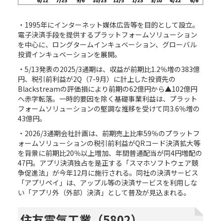
・1995年にインターネット媒体広告等を目的として設立。
電子決済手段を提供するプラットフォームソリューション
を中心に、ロングタームインキュベーション、グローバル
投資インキュベーションを展開。
・5/13発表の2025/3通期は、収益が前期比1.2％増の383億
円、税引前利益が2Q（7-9月）に計上した投資先の
Blackstreamの評価損により前期の62億円から▲102億円
へ赤字転落。一時的要因を除く基礎事業利益は、プラット
フォームソリューションの堅調な推移を受けて同3.6％増の
43億円。
・2026/3通期会社計画は、前期売上比率59％のプラットフ
ォームソリューションの税引前利益がQRコード決済拡大等
を背景に前期比20％以上増加、年間普通配当が同4円増配の
47円。アプリ決済独占を是正する「スマホソフトウェア競
争促進法」が今年12月に施行される。同社の決済サービス
「アプリペイ」は、アップル等の決済サービスを利用しな
い「アプリ外（外部）決済」として普及が見込まれる。
住友電気工業（
5802
）