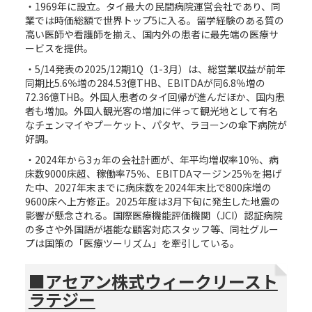
・1969年に設立。タイ最大の民間病院運営会社であり、同
業では時価総額で世界トップ5に入る。留学経験のある質の
高い医師や看護師を揃え、国内外の患者に最先端の医療サ
ービスを提供。
・5/14発表の2025/12期1Q（1-3月）は、総営業収益が前年
同期比5.6％増の284.53億THB、EBITDAが同6.8％増の
72.36億THB。外国人患者のタイ回帰が進んだほか、国内患
者も増加。外国人観光客の増加に伴って観光地として有名
なチェンマイやプーケット、パタヤ、ラヨーンの傘下病院が
好調。
・2024年から3ヵ年の会社計画が、年平均増収率10％、病
床数9000床超、稼働率75％、EBITDAマージン25％を掲げ
た中、2027年末までに病床数を2024年末比で800床増の
9600床へ上方修正。2025年度は3月下旬に発生した地震の
影響が懸念される。国際医療機能評価機関（JCI）認証病院
の多さや外国語が堪能な顧客対応スタッフ等、同社グルー
プは国策の「医療ツーリズム」を牽引している。
■アセアン株式ウィークリースト
ラテジー