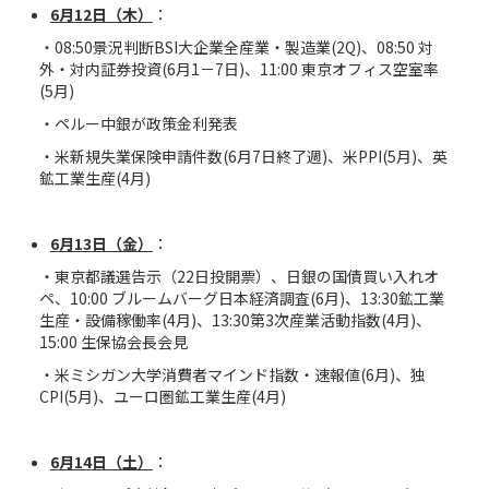
6
月
12
日（木）
：
・08:50景況判断BSI大企業全産業・製造業(2Q)、08:50 対
外・対内証券投資(6月1－7日)、11:00 東京オフィス空室率
(5月)
・ペルー中銀が政策金利発表
・米新規失業保険申請件数(6月7日終了週)、米PPI(5月)、英
鉱工業生産(4月)
6
月
13
日（金）
：
・東京都議選告示（22日投開票）、日銀の国債買い入れオ
ペ、10:00 ブルームバーグ日本経済調査(6月)、13:30鉱工業
生産・設備稼働率(4月)、13:30第3次産業活動指数(4月)、
15:00 生保協会長会見
・米ミシガン大学消費者マインド指数・速報値(6月)、独
CPI(5月)、ユーロ圏鉱工業生産(4月)
6
月
14
日（土）
：