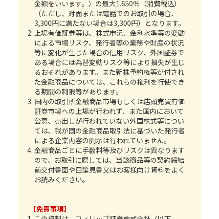
金額をいいます。）の最大1.650％（消費税込）
（ただし、対面または電話でのお取引の場合、
3,300円に満たない場合は3,300円）となります。
上場有価証券等は、株式市況、金利水準等の変動
による市場リスク、発行者等の業務や財産の状況
等に変化が生じた場合の信用リスク、外国証券で
ある場合には為替変動リスク等により損失が生じ
るおそれがあります。また新株予約権等が付され
た金融商品については、これらの権利を行使でき
る期間の制限等があります。
国内の取引所金融商品市場もしくは店頭売買有価
証券市場への上場が行われず、また国内において
公募、売出しが行われていない外国株式等につい
ては、我が国の金融商品取引法に基づいた発行者
による企業内容の開示は行われていません。
金融商品ごとに手数料等及びリスクは異なります
ので、お取引に際しては、当該商品等の契約締結
前交付書面や目論見書又はお客様向け資料をよく
お読みください。
【免責事項】
この資料は、フィリップ証券株式会社（以下、