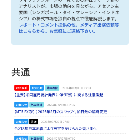
アナリストが、市場の動向を見ながら、アセアン主
要国（
シンガポール
・
タイ
・
マレーシア
・
インドネ
シア
）の株式市場を独自の視点で徹底解説します。
レポート・コメント提供の他、メディア出演依頼等
は
こちら
から。お気軽にご連絡下さい。
共通
CFD取引
お知らせ
外国為替
2026年08月03日 09:33
【重要】米国雇用統計発表に伴う取引に関する注意喚起
お知らせ
外国為替
2026年07月30日 14:37
【MT5 FX取引】2026年8月のスワップ付加日数の臨時変更
お知らせ
共通
2026年07月29日 07:30
令和８年熊本地震により被害を受けられた皆さまへ
お知らせ
外国為替
2026年07月27日 07:00