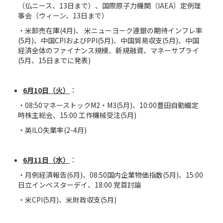
（仏ニース、13日まで）、国際原子力機関（IAEA）定例理
事会（ウィーン、13日まで）
・米卸売在庫(4月)、 米ニューヨーク連銀の期待インフレ率
(5月)、中国CPIおよびPPI(5月)、中国貿易収支(5月)、中国
経済全体のファイナンス規模、新規融資、マネーサプライ
(5月、15日までに発表)
6
月
10
日（火）
：
・08:50マネーストックM2・M3(5月)、10:00豊田自動織定
時株主総会、15:00 工作機械受注(5月)
・英ILO失業率(2-4月)
6
月
11
日（水）
：
・月例経済報告(6月)、08:50国内企業物価指数(5月)、15:00
日立インベスターデイ、18:00 党首討論
・米CPI(5月)、米財政収支(5月)