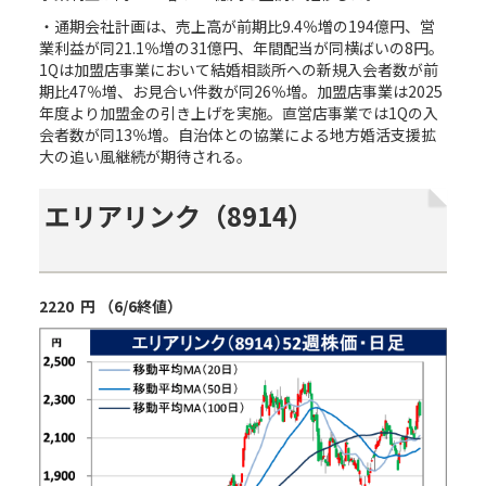
・通期会社計画は、売上高が前期比9.4％増の194億円、営
業利益が同21.1％増の31億円、年間配当が同横ばいの8円。
1Qは加盟店事業において結婚相談所への新規入会者数が前
期比47％増、お見合い件数が同26％増。加盟店事業は2025
年度より加盟金の引き上げを実施。直営店事業では1Qの入
会者数が同13％増。自治体との協業による地方婚活支援拡
大の追い風継続が期待される。
エリアリンク（
8914
）
2220
円
（
6/6
終値）