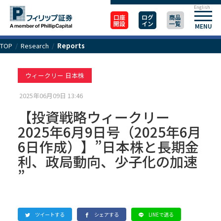
English
口座
ログ
商品
開設
イン
一覧
MENU
TOP
/
Research
/
Reports
ウィークリー 日本株
2025年06月09日 13:46
【投資戦略ウィークリー
2025年6月9日号（2025年6月
6日作成）】”日本株と長期金
利、政局動向、少子化の加速
”
ツイートする
シェアする
LINEで送る