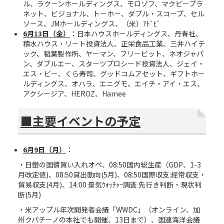
ル、ラクーンホールディングス、モロゾフ、マクビープラ
ネット、ビジョナル、トーホー、ダブル・スコープ、セル
ソース、JMホールディングス、（米）ｱﾄﾞﾋﾞ
6
月
13
日（金）
：日本ハウスホールディングス、丹青社、
積水ハウス・リート投資法人、正栄食品工業、三井ハイテ
ック、稲葉製作所、ヤーマン、フリービット、ネオジャパ
ン、ダブルエー、スターツプロシード投資法人、ジェイ・
エス・ビー、くら寿司、グッドコムアセット、ギフトホー
ルディングス、オハラ、エニグモ、エイチ・アイ・エス、
アクシージア、HEROZ、Hamee
■
主要イベントの予定
6
月
9
日（月）
：
・日銀の国債買い入れオペ、08:50国内総生産（GDP、1-3
月改定値)、08:50貸出動向(5月)、08:50国際収支:経常収支・
貿易収支(4月)、14:00 景気ｳｫｯﾁｬｰ調査 先行き判断・現状判
断(5月)
・米アップル年次開発者会議「WWDC」（オンライン、加
州クパチーノの本社でも開催、13日まで）、国連海洋会議