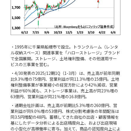
・1995年に千葉県船橋市で設立。トランクルーム（レンタ
ル収納スペース）関連事業を「ハローストレージ」ブランド
で全国展開。ストレージ、土地権利整備、その他運用サー
ビスの三事業を営む。
・4/30発表の2025/12期1Q（1-3月）は、売上高が前年同期
比9.3％増の75億円、営業利益が同11.3％増の15億円。土地
権利整備事業が事業縮小の経営方針により42％減収、営業
利益が60％減も、ストレージ事業は、売上高が同23％増の
63億円、営業利益が同21％増の16.8億円。
・通期会社計画は、売上高が前期比5.3％増の260億円、営
業利益が同9.0％増の53億円、株式分割考慮後の年間配当は
同3.5円増配の48円。蓄積してきた自社の出店・顧客情報を
基にしたデータ分析による出店精度向上、および出店現場
の小型化が高稼働率に寄与。加えて、商品の認知度向上によ