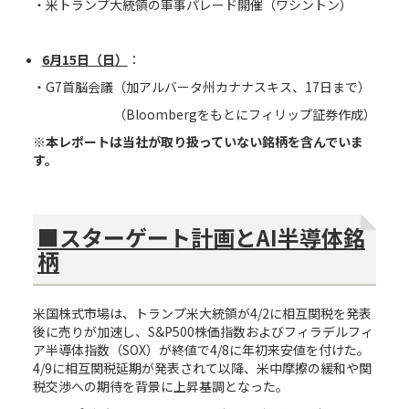
・米トランプ大統領の軍事パレード開催（ワシントン）
6
月
15
日（日）
：
・G7首脳会議（加アルバータ州カナナスキス、17日まで）
（Bloombergをもとにフィリップ証券作成）
※本レポートは当社が取り扱っていない銘柄を含んでいま
す。
■
スターゲート計画とAI半導体銘
柄
米国株式市場は、トランプ米大統領が4/2に相互関税を発表
後に売りが加速し、S&P500株価指数およびフィラデルフィ
ア半導体指数（SOX）が終値で4/8に年初来安値を付けた。
4/9に相互関税延期が発表されて以降、米中摩擦の緩和や関
税交渉への期待を背景に上昇基調となった。