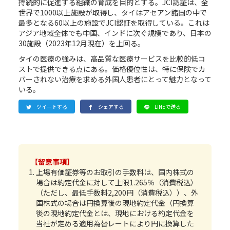
持続的に促進する組織の育成を目的とする。JCI認証は、全
世界で1000以上施設が取得し、タイはアセアン諸国の中で
最多となる60以上の施設でJCI認証を取得している。これは
アジア地域全体でも中国、インドに次ぐ規模であり、日本の
30施設（2023年12月現在）を上回る。
タイの医療の強みは、高品質な医療サービスを比較的低コ
ストで提供できる点にある。価格優位性は、特に保険でカ
バーされない治療を求める外国人患者にとって魅力となって
いる。
ツイートする
シェアする
LINEで送る
【留意事項】
上場有価証券等のお取引の手数料は、国内株式の
場合は約定代金に対して上限1.265％（消費税込）
（ただし、最低手数料2,200円（消費税込））、外
国株式の場合は円換算後の現地約定代金（円換算
後の現地約定代金とは、現地における約定代金を
当社が定める適用為替レートにより円に換算した