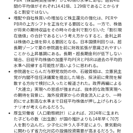
間の平均値がそれぞれ14.41倍、1.29倍であることからす
ると割安ではない。
増配や自社株買いの増加など株主還元の強化は、PERや
PBRの上方シフトを正当化する要因となる。一方で、株価
が将来の期待収益をその時々の金利で割り引いた「割引現
在価値」の合計であるという考え方からすると、金利上昇
は株価の上値を抑える要因となる。日本国債利回りは、超
長期ゾーンで夏の参院選を前に財政拡張が意識されやすい
ことから上昇基調にある。長期・超長期金利が低下しない
場合、日経平均株価の加重平均PERとPBRは過去の平均的
水準へ回帰する可能性が高いように思われる。
参院選をにらんだ与野党攻防の中、石破首相は、立憲民主
党が内閣不信任決議案を提出した場合、採決前に衆院を解
散する方向で検討に入ったと報道された。政界再編による
「大連立」実現への思惑が強まれば、抜本的な政策実現へ
の期待を背景に、海外投資家からの資金流入により、一時
的にせよ割高な水準まで日経平均株価が押し上げられるシ
ナリオが考えられるだろう。
厚生労働省（人口動態統計）によれば、2024年に生まれ
た子どもの数（出生数）が国の推計よりも14年早く70万
人を割り込んだ。少子化に伴う人手不足により、景気動向
に関わらず省力化対応の設備投資需要が高まるだろう。財