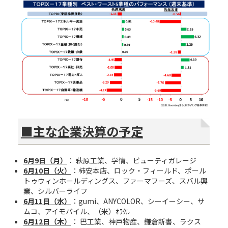
■主な企業決算の予定
6
月
9
日（月）
： 萩原工業、学情、ビューティガレージ
6
月
10
日（火）
：柿安本店、ロック・フィールド、ポール
トゥウィンホールディングス、ファーマフーズ、スバル興
業、シルバーライフ
6
月
11
日（水）
：gumi、ANYCOLOR、シーイーシー、サ
ムコ、アイモバイル、（米）ｵﾗｸﾙ
6
月
12
日（木）
： 巴工業、神戸物産、鎌倉新書、ラクス