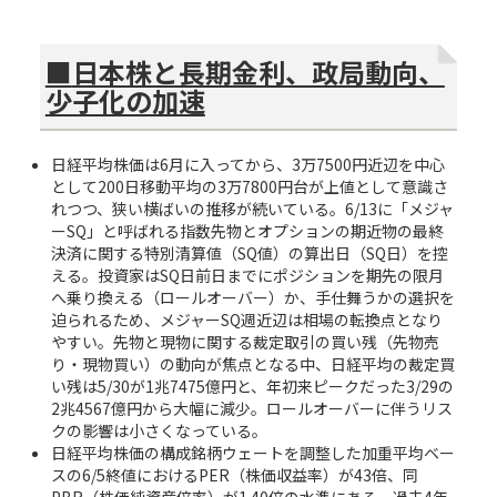
■
日本株と長期金利、政局動向、
少子化の加速
日経平均株価は6月に入ってから、3万7500円近辺を中心
として200日移動平均の3万7800円台が上値として意識さ
れつつ、狭い横ばいの推移が続いている。6/13に「メジャ
ーSQ」と呼ばれる指数先物とオプションの期近物の最終
決済に関する特別清算値（SQ値）の算出日（SQ日）を控
える。投資家はSQ日前日までにポジションを期先の限月
へ乗り換える（ロールオーバー）か、手仕舞うかの選択を
迫られるため、メジャーSQ週近辺は相場の転換点となり
やすい。先物と現物に関する裁定取引の買い残（先物売
り・現物買い）の動向が焦点となる中、日経平均の裁定買
い残は5/30が1兆7475億円と、年初来ピークだった3/29の
2兆4567億円から大幅に減少。ロールオーバーに伴うリス
クの影響は小さくなっている。
日経平均株価の構成銘柄ウェートを調整した加重平均ベー
スの6/5終値におけるPER（株価収益率）が43倍、同
PBR（株価純資産倍率）が1.40倍の水準にある。過去4年