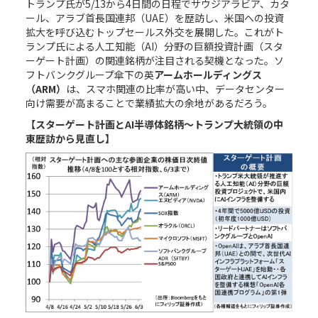
トランプ氏が5/13から4日間の日程でサウジアラビア、カタ
ール、アラブ首長国連邦（UAE）を歴訪し、米国への投資
拡大を呼び込むトップセールス外交を展開した。これがト
ランプ氏による人工知能（AI）分野の巨額投資計画（スタ
ーゲート計画）の関連銘柄が注目される契機となった。ソ
フトバンクグループ傘下の英
アームホールディングス
（
ARM
）
は、スマホ関連の比率が高い中、データセンター
向け需要が高まることで業績拡大の余地があるだろう。
【スターゲート計画と
AI
半導体銘柄～トランプ大統領の中
東歴訪から見直し】