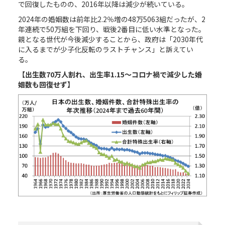
で回復したものの、2016年以降は減少が続いている。
2024年の婚姻数は前年比2.2％増の48万5063組だったが、2
年連続で50万組を下回り、戦後2番目に低い水準となった。
親となる世代が今後減少することから、政府は「2030年代
に入るまでが少子化反転のラストチャンス」と訴えてい
る。
【出生数
70
万人割れ、出生率
1.15
～コロナ禍で減少した婚
姻数も回復せず】