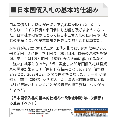
■日本国債入札の基本的仕組み
日本国債入札の動向が市場の不安心理を映すバロメーター
となり、ドイツ国債や米国債にも影響を及ぼすようになっ
た。日本株の投資家にとっても日本国債入札の仕組みや市場
との関係について基本事項を押さえておくことは重要だ。
財務省が6/3に実施した10年国債入札では、応札倍率が3.66
倍と前回（2.54倍）を上回り、2024年4月以来の高水準を記
録。テールは1銭と前回（18銭）から大幅に縮小するなど
「強い」結果となった。6/5に実施した30年国債入札は投資
家の需要が集まらず「低調」な結果となった。応札倍率は
2.92倍と、2023年12月以来の低水準となった。テールは49
銭と、前回（30銭）から拡大した。夏の参院選を前に財政
拡張が意識されていることが投資家の慎重姿勢につながっ
たようだ。
【日本国債入札の基本的仕組み～欧米金利動向にも影響す
る重要イベント】