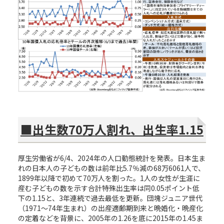
■出生数70万人割れ、出生率1.15
厚生労働省が6/4、2024年の人口動態統計を発表。日本生ま
れの日本人の子どもの数は前年比5.7％減の68万6061人で、
1899年以降で初めて70万人を割った。1人の女性が生涯に
産む子どもの数を示す合計特殊出生率は同0.05ポイント低
下の1.15と、3年連続で過去最低を更新。団塊ジュニア世代
（1971～74年生まれ）の出産適齢期到来と晩婚化・晩産化
の定着などを背景に、2005年の1.26を底に2015年の1.45ま