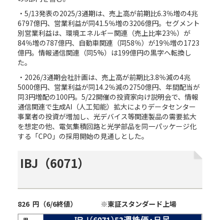
・5/13発表の2025/3通期は、売上高が前期比6.3％増の4兆
6797億円、営業利益が同41.5％増の3206億円。セグメント
別営業利益は、環境エネルギー関連（売上比率23％）が
84％増の787億円、自動車関連（同58％）が19％増の1723
億円。情報通信関連（同5%）は199億円の黒字へ転換し
た。
・2026/3通期会社計画は、売上高が前期比3.8％減の4兆
5000億円、営業利益が同14.2％減の2750億円、年間配当が
同3円増配の100円。5/22開催の投資家向け説明会で、情報
通信関連で生成AI（人工知能）拡大によりデータセンター
事業者の投資が増加し、光デバイス等関連製品の需要拡大
を想定の他、電気集積回路と光学部品を同一パッケージ化
する「CPO」の採用開始の見通しとした。
IBJ
（
6071
）
826
円（
6/6
終値）
※東証スタンダード上場