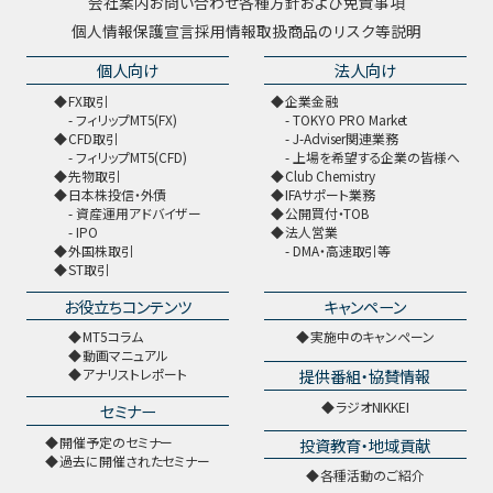
会社案内
お問い合わせ
各種方針および免責事項
個人情報保護宣言
採用情報
取扱商品のリスク等説明
個人向け
法人向け
FX取引
企業金融
フィリップMT5(FX)
TOKYO PRO Market
CFD取引
J-Adviser関連業務
フィリップMT5(CFD)
上場を希望する企業の皆様へ
先物取引
Club Chemistry
日本株投信・外債
IFAサポート業務
資産運用アドバイザー
公開買付・TOB
IPO
法人営業
外国株取引
DMA・高速取引等
ST取引
お役立ちコンテンツ
キャンペーン
MT5コラム
実施中のキャンペーン
動画マニュアル
提供番組・協賛情報
アナリストレポート
ラジオNIKKEI
セミナー
開催予定のセミナー
投資教育・地域貢献
過去に開催されたセミナー
各種活動のご紹介