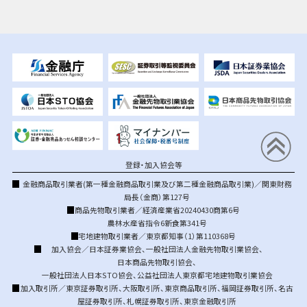
登録・加入協会等
金融商品取引業者(第一種金融商品取引業及び第二種金融商品取引業)／関東財務
局長（金商）第127号
商品先物取引業者／経済産業省20240430商第6号
農林水産省指令6新食第341号
宅地建物取引業者／東京都知事（1）第110368号
加入協会／
日本証券業協会
、
一般社団法人金融先物取引業協会
、
日本商品先物取引協会
、
一般社団法人日本STO協会
、
公益社団法人東京都宅地建物取引業協会
加入取引所／
東京証券取引所
、
大阪取引所
、
東京商品取引所
、
福岡証券取引所
、
名古
屋証券取引所
、
札幌証券取引所
、
東京金融取引所