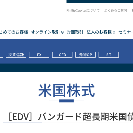
PhillipCapitalについて
よくあるご質問
じめてのお客様
オンライン取引
対面取引
法人のお客様
セミナ
式
投資信託
FX
CFD
先物OP
ST
米国株式
［EDV］バンガード超長期米国債