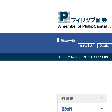
は
商品一覧
国内株式
外国株
TOP
/
外国株
/
Etf
/
Ticker EDV
外国株
香港株