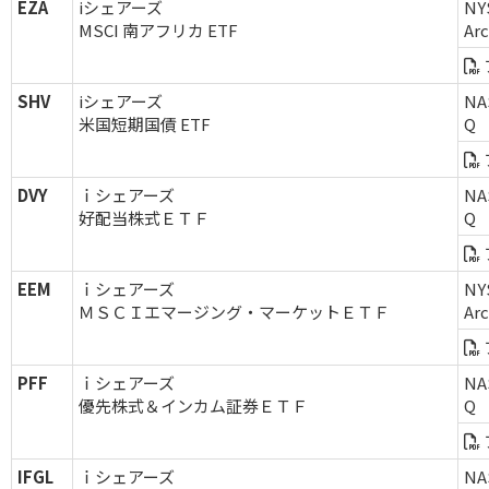
EZA
iシェアーズ
NY
MSCI 南アフリカ ETF
Ar
SHV
iシェアーズ
NA
米国短期国債 ETF
Q
DVY
ｉシェアーズ
NA
好配当株式ＥＴＦ
Q
EEM
ｉシェアーズ
NY
ＭＳＣＩエマージング・マーケットＥＴＦ
Ar
PFF
ｉシェアーズ
NA
優先株式＆インカム証券ＥＴＦ
Q
IFGL
ｉシェアーズ
NA