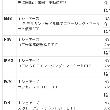
先進国(除く米国）不動産ETF
Q
EMB
ｉシェアーズ
NA
Ｊ.Ｐ.モルガン・米ドル建てエマージング・マーケ
Q
ット債券ETF
HDV
ｉシェアーズ
NY
コア米国高配当株ＥＴＦ
Ar
IEMG
ｉシェアーズ
NY
コアＭＳＣＩエマージング・マーケットETF
Ar
IWM
ｉシェアーズ
NY
ラッセル２０００ ＥＴＦ
Ar
IXN
ｉシェアーズ
NY
ズ グローバル・テクノロジーＥＴＦ
Ar