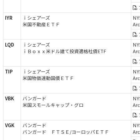
IYR
ｉシェアーズ
NY
米国不動産ＥＴＦ
Ar
LQD
ｉシェアーズ
NY
ｉＢｏｘｘ米ドル建て投資適格社債ETF
Ar
TIP
ｉシェアーズ
NY
米国物価連動国債ＥＴＦ
Ar
VBK
バンガード
NY
米国スモールキャップ・グロ
Ar
VGK
バンガード
NY
バンガード ＦＴＳＥ/ヨーロッパＥＴＦ
Ar