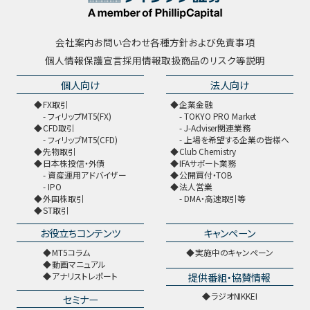
会社案内
お問い合わせ
各種方針および免責事項
個人情報保護宣言
採用情報
取扱商品のリスク等説明
個人向け
法人向け
FX取引
企業金融
フィリップMT5(FX)
TOKYO PRO Market
CFD取引
J-Adviser関連業務
フィリップMT5(CFD)
上場を希望する企業の皆様へ
先物取引
Club Chemistry
日本株投信・外債
IFAサポート業務
資産運用アドバイザー
公開買付・TOB
IPO
法人営業
外国株取引
DMA・高速取引等
ST取引
お役立ちコンテンツ
キャンペーン
MT5コラム
実施中のキャンペーン
動画マニュアル
提供番組・協賛情報
アナリストレポート
ラジオNIKKEI
セミナー