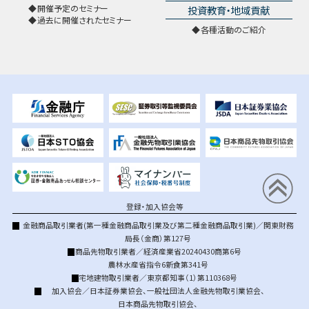
開催予定のセミナー
投資教育・地域貢献
過去に開催されたセミナー
各種活動のご紹介
登録・加入協会等
金融商品取引業者(第一種金融商品取引業及び第二種金融商品取引業)／関東財務
局長（金商）第127号
商品先物取引業者／経済産業省20240430商第6号
農林水産省指令6新食第341号
宅地建物取引業者／東京都知事（1）第110368号
加入協会／
日本証券業協会
、
一般社団法人金融先物取引業協会
、
日本商品先物取引協会
、