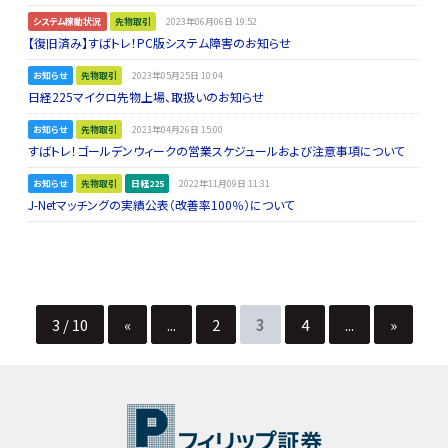
システム稼動状況
先物取引
2023年06月06日 19:52
【復旧済み】すばトレ！PC版システム障害のお知らせ
お知らせ
先物取引
2023年05月25日 10:04
日経225マイクロ先物上場、取扱いのお知らせ
お知らせ
先物取引
2023年04月26日 15:00
すばトレ！ゴールデンウィークの営業スケジュールおよび注意事項について
お知らせ
先物取引
日経225
2022年11月09日 11:31
J-Netマッチングの実績公表（改善率100％）について
3 / 10
«
...
2
3
4
...
»