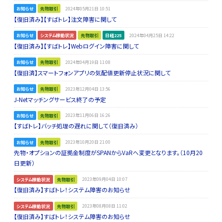
お知らせ
先物取引
2024年05月21日 10:51
【復旧済み】【すばトレ】注文障害に関して
お知らせ
システム稼動状況
先物取引
日経225
2024年04月25日 14:22
【復旧済み】【すばトレ】Webログイン障害に関して
お知らせ
先物取引
2024年04月19日 11:08
【復旧済】スマートフォンアプリの気配値更新停止状況に関して
お知らせ
先物取引
2023年12月04日 13:56
J-Netマッチングサービス終了の予定
お知らせ
先物取引
2023年11月06日 16:26
【すばトレ】バッチ処理の遅れに関して（復旧済み）
お知らせ
先物取引
2023年10月20日 21:00
先物・オプションの証拠金制度がSPANからVaRへ変更となります。（10月20
日更新）
システム稼動状況
先物取引
2023年09月04日 10:07
【復旧済み】すばトレ！システム障害のお知らせ
システム稼動状況
先物取引
2023年08月08日 11:02
【復旧済み】すばトレ！システム障害のお知らせ