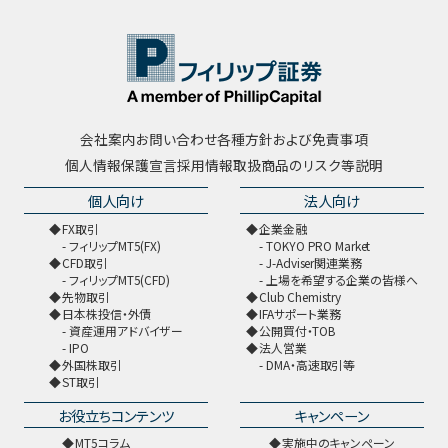
会社案内
お問い合わせ
各種方針および免責事項
個人情報保護宣言
採用情報
取扱商品のリスク等説明
個人向け
法人向け
FX取引
企業金融
フィリップMT5(FX)
TOKYO PRO Market
CFD取引
J-Adviser関連業務
フィリップMT5(CFD)
上場を希望する企業の皆様へ
先物取引
Club Chemistry
日本株投信・外債
IFAサポート業務
資産運用アドバイザー
公開買付・TOB
IPO
法人営業
外国株取引
DMA・高速取引等
ST取引
お役立ちコンテンツ
キャンペーン
MT5コラム
実施中のキャンペーン