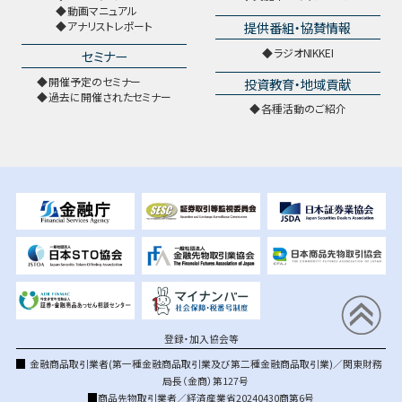
動画マニュアル
提供番組・協賛情報
アナリストレポート
ラジオNIKKEI
セミナー
開催予定のセミナー
投資教育・地域貢献
過去に開催されたセミナー
各種活動のご紹介
登録・加入協会等
金融商品取引業者(第一種金融商品取引業及び第二種金融商品取引業)／関東財務
局長（金商）第127号
商品先物取引業者／経済産業省20240430商第6号