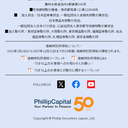
農林水産省指令6新食第341号
宅地建物取引業者／東京都知事（1）第110368号
加入協会／
日本証券業協会
、
一般社団法人金融先物取引業協会
、
日本商品先物取引協会
、
一般社団法人日本STO協会
、
公益社団法人東京都宅地建物取引業協会
加入取引所／
東京証券取引所
、
大阪取引所
、
東京商品取引所
、
福岡証券取引所
、
名古
屋証券取引所
、
札幌証券取引所
、
東京金融取引所
復興特別所得税について／
2013年1月1日から2037年12月31日までの25年間、復興特別所得税が課税されます。
復興特別所得税リーフレット
復興特別所得税Q&A
75才以上のお客様へのお知らせとお願い／
75才以上のお客様との取引に関するリーフレット
FOLLOW US
Copyright © Phillip Securities Japan, Ltd.