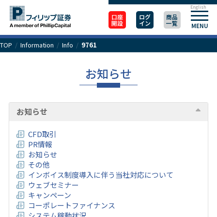
English
口座
ログ
商品
開設
イン
一覧
MENU
TOP
/
Information
/
Info
/
9761
お知らせ
お知らせ
CFD取引
PR情報
お知らせ
その他
インボイス制度導入に伴う当社対応について
ウェブセミナー
キャンペーン
コーポレートファイナンス
システム稼動状況