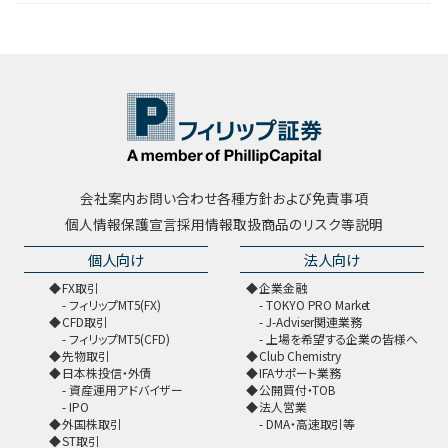
会社案内
お問い合わせ
各種方針および免責事項
個人情報保護宣言
採用情報
取扱商品のリスク等説明
個人向け
法人向け
FX取引
企業金融
フィリップMT5(FX)
TOKYO PRO Market
CFD取引
J-Adviser関連業務
フィリップMT5(CFD)
上場を希望する企業の皆様へ
先物取引
Club Chemistry
日本株投信・外債
IFAサポート業務
資産運用アドバイザー
公開買付・TOB
IPO
法人営業
外国株取引
DMA・高速取引等
ST取引