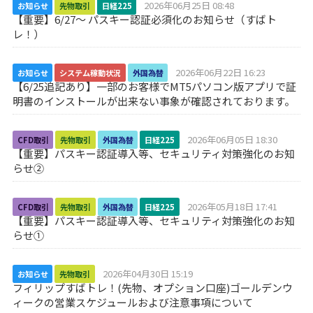
2026年06月25日 08:48
お知らせ
先物取引
日経225
【重要】6/27～ パスキー認証必須化のお知らせ（すばト
レ！）
2026年06月22日 16:23
お知らせ
システム稼動状況
外国為替
【6/25追記あり】一部のお客様でMT5パソコン版アプリで証
明書のインストールが出来ない事象が確認されております。
2026年06月05日 18:30
CFD取引
先物取引
外国為替
日経225
【重要】パスキー認証導入等、セキュリティ対策強化のお知
らせ②
2026年05月18日 17:41
CFD取引
先物取引
外国為替
日経225
【重要】パスキー認証導入等、セキュリティ対策強化のお知
らせ①
2026年04月30日 15:19
お知らせ
先物取引
フィリップすばトレ！(先物、オプション口座)ゴールデンウ
ィークの営業スケジュールおよび注意事項について