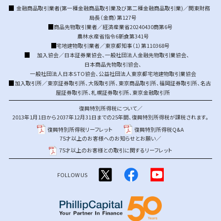
金融商品取引業者(第一種金融商品取引業及び第二種金融商品取引業)／関東財務
局長（金商）第127号
商品先物取引業者／経済産業省20240430商第6号
農林水産省指令6新食第341号
宅地建物取引業者／東京都知事（1）第110368号
加入協会／
日本証券業協会
、
一般社団法人金融先物取引業協会
、
日本商品先物取引協会
、
一般社団法人日本STO協会
、
公益社団法人東京都宅地建物取引業協会
加入取引所／
東京証券取引所
、
大阪取引所
、
東京商品取引所
、
福岡証券取引所
、
名古
屋証券取引所
、
札幌証券取引所
、
東京金融取引所
復興特別所得税について／
2013年1月1日から2037年12月31日までの25年間、復興特別所得税が課税されます。
復興特別所得税リーフレット
復興特別所得税Q&A
75才以上のお客様へのお知らせとお願い／
75才以上のお客様との取引に関するリーフレット
FOLLOW US