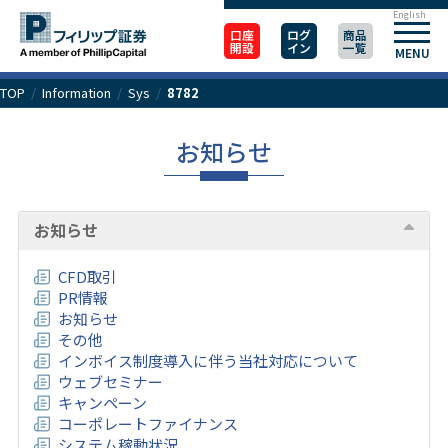
English
口座
ログ
商品
開設
イン
一覧
MENU
TOP
/
Information
/
Sys
/
8782
お知らせ
お知らせ
CFD取引
PR情報
お知らせ
その他
インボイス制度導入に伴う当社対応について
ウェブセミナー
キャンペーン
コーポレートファイナンス
システム稼動状況