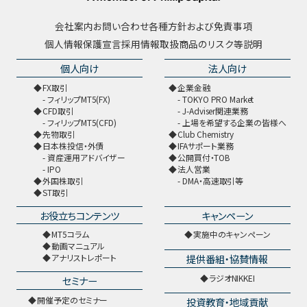
会社案内
お問い合わせ
各種方針および免責事項
個人情報保護宣言
採用情報
取扱商品のリスク等説明
個人向け
法人向け
FX取引
企業金融
フィリップMT5(FX)
TOKYO PRO Market
CFD取引
J-Adviser関連業務
フィリップMT5(CFD)
上場を希望する企業の皆様へ
先物取引
Club Chemistry
日本株投信・外債
IFAサポート業務
資産運用アドバイザー
公開買付・TOB
IPO
法人営業
外国株取引
DMA・高速取引等
ST取引
お役立ちコンテンツ
キャンペーン
MT5コラム
実施中のキャンペーン
動画マニュアル
提供番組・協賛情報
アナリストレポート
ラジオNIKKEI
セミナー
開催予定のセミナー
投資教育・地域貢献