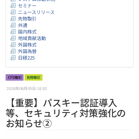
セミナー
ニュースリリース
先物取引
共通
国内株式
地域貢献活動
外国株式
外国為替
日経225
CFD取引
先物取引
2026年06月05日 18:30
【重要】パスキー認証導入
等、セキュリティ対策強化の
お知らせ②