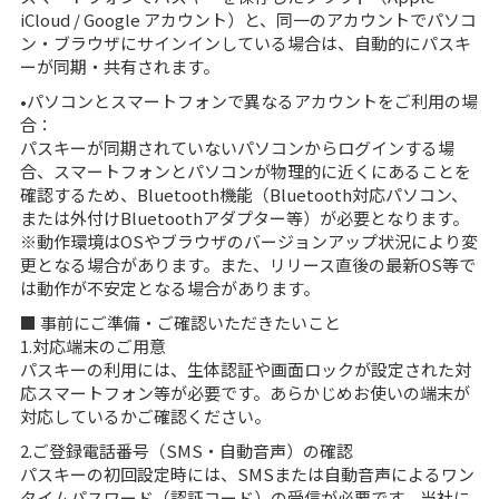
iCloud / Google アカウント）と、同一のアカウントでパソコ
ン・ブラウザにサインインしている場合は、自動的にパスキ
ーが同期・共有されます。
•パソコンとスマートフォンで異なるアカウントをご利用の場
合：
パスキーが同期されていないパソコンからログインする場
合、スマートフォンとパソコンが物理的に近くにあることを
確認するため、Bluetooth機能（Bluetooth対応パソコン、
または外付けBluetoothアダプター等）が必要となります。
※動作環境はOSやブラウザのバージョンアップ状況により変
更となる場合があります。また、リリース直後の最新OS等で
は動作が不安定となる場合があります。
■ 事前にご準備・ご確認いただきたいこと
1.対応端末のご用意
パスキーの利用には、生体認証や画面ロックが設定された対
応スマートフォン等が必要です。あらかじめお使いの端末が
対応しているかご確認ください。
2.ご登録電話番号（SMS・自動音声）の確認
パスキーの初回設定時には、SMSまたは自動音声によるワン
タイムパスワード（認証コード）の受信が必要です。当社に