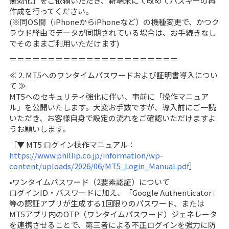
無効化」をご依頼いただき、新端末にて改めてパスキーの再
作成を行ってください。
(※同OS間（iPhoneからiPhoneなど）の機種変更で、かつク
ラウド経由でデータが同期されている場合は、お手続きなし
でそのままご利用いただけます)
＝＝＝＝＝＝＝＝＝＝＝＝＝＝＝＝＝＝＝＝＝＝
≪ 2. MT5へのワンタイムパスワードおよび証明書導入につい
て ≫
MT5へのセキュリティ強化に伴い、事前に「操作マニュア
ル」を公開いたします。大変お手数ですが、導入前にご一読
いただき、お客様自身で設定の流れをご確認いただけますよ
うお願いします。
［▼ MT5 ログイン操作マニュアル：
https://www.phillip.co.jp/information/wp-
content/uploads/2026/06/MT5_Login_Manual.pdf
］
•ワンタイムパスワード（2要素認証）について
ログインID・パスワードに加え、「Google Authenticator」
等の認証アプリが生成する1回限りのパスワード、または
MT5アプリ内のOTP（ワンタイムパスワード）ジェネレータ
を連携させることで、第三者による不正ログインを強力に防