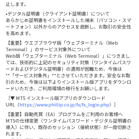
止します。
•デジタル証明書（クライアント証明書）について
あらかじめ証明書をインストールした端末（パソコン・スマ
ートフォン）以外からのアクセスを遮断し、お取引の安全性
を高めます。
【重要】ウエブブラウザ版「ウェブターミナル（Web
Terminal）」のサービス対象外について
Web版「ウェブターミナル（Web Terminal）」につきまし
ては、技術的に上記のセキュリティ対策（ワンタイムパスワ
ードおよびデジタル証明書）の適用が困難ため、今後は
**「サービス対象外」**とさせていただきます。安全なお取
引のため、今後は以下よりインストール版アプリをダウンロ
ードいただき、ご利用環境の移行をお願いします。
［▼ MT5 インストール版アプリのダウンロード
URL（
https://www.phillip.co.jp/fx/fx_login.php
）］
【重要】自動売買（EA）プログラムをご利用のお客様へ
MT5の仕様変更（ワンタイムパスワード・デジタル証明書の
導入）に伴い、既存のセッション（接続状態）が一度切断さ
れます。