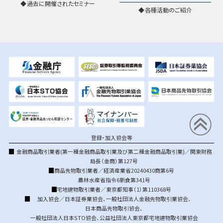
過去に開催されたセミナー
各種活動のご紹介
登録・加入協会等
金融商品取引業者(第一種金融商品取引業及び第二種金融商品取引業)／関東財務
局長（金商）第127号
商品先物取引業者／経済産業省20240430商第6号
農林水産省指令6新食第341号
宅地建物取引業者／東京都知事（1）第110368号
加入協会／
日本証券業協会
、
一般社団法人金融先物取引業協会
、
日本商品先物取引協会
、
一般社団法人日本STO協会
、
公益社団法人東京都宅地建物取引業協会