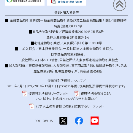
登録・加入協会等
金融商品取引業者(第一種金融商品取引業及び第二種金融商品取引業)／関東財務
局長（金商）第127号
商品先物取引業者／経済産業省20240430商第6号
農林水産省指令6新食第341号
宅地建物取引業者／東京都知事（1）第110368号
加入協会／
日本証券業協会
、
一般社団法人金融先物取引業協会
、
日本商品先物取引協会
、
一般社団法人日本STO協会
、
公益社団法人東京都宅地建物取引業協会
加入取引所／
東京証券取引所
、
大阪取引所
、
東京商品取引所
、
福岡証券取引所
、
名古
屋証券取引所
、
札幌証券取引所
、
東京金融取引所
復興特別所得税について／
2013年1月1日から2037年12月31日までの25年間、復興特別所得税が課税されます。
復興特別所得税リーフレット
復興特別所得税Q&A
75才以上のお客様へのお知らせとお願い／
75才以上のお客様との取引に関するリーフレット
FOLLOW US