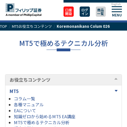
English
口座
ログ
商品
開設
イン
一覧
MENU
TOP
/
MT5お役立ちコンテンツ
/
Koremonanikano Colum 026
MT5で極めるテクニカル分析
お役立ちコンテンツ
MT5
コラム一覧
各種マニュアル
EAについて
知識ゼロから始めるMT5 EA講座
MT5で極めるテクニカル分析