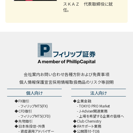
スＫＡＺ 代表取締役に就
任。
会社案内
お問い合わせ
各種方針および免責事項
個人情報保護宣言
採用情報
取扱商品のリスク等説明
個人向け
法人向け
FX取引
企業金融
フィリップMT5(FX)
TOKYO PRO Market
CFD取引
J-Adviser関連業務
フィリップMT5(CFD)
上場を希望する企業の皆様へ
先物取引
Club Chemistry
日本株投信・外債
IFAサポート業務
資産運用アドバイザー
公開買付・TOB