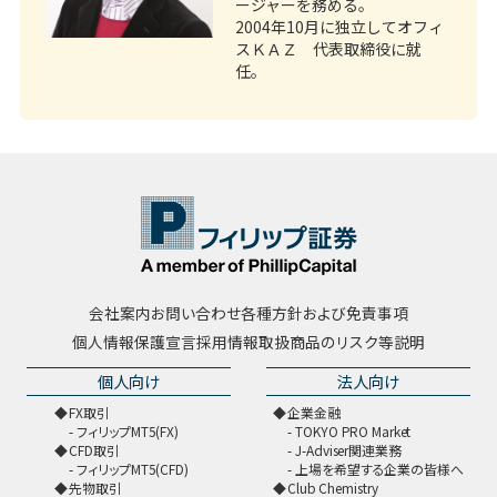
ージャーを務める。
2004年10月に独立してオフィ
スＫＡＺ 代表取締役に就
任。
会社案内
お問い合わせ
各種方針および免責事項
個人情報保護宣言
採用情報
取扱商品のリスク等説明
個人向け
法人向け
FX取引
企業金融
フィリップMT5(FX)
TOKYO PRO Market
CFD取引
J-Adviser関連業務
フィリップMT5(CFD)
上場を希望する企業の皆様へ
先物取引
Club Chemistry