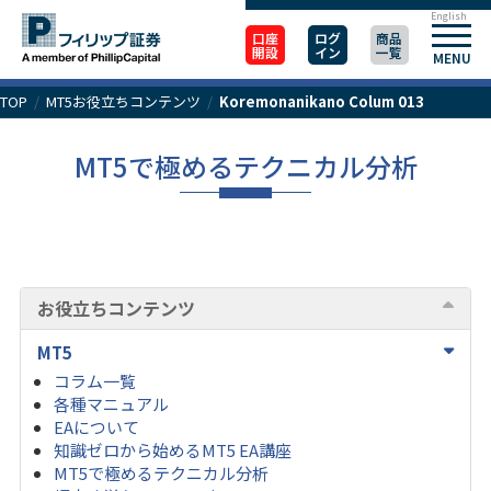
English
口座
ログ
商品
開設
イン
一覧
MENU
TOP
/
MT5お役立ちコンテンツ
/
Koremonanikano Colum 013
MT5で極めるテクニカル分析
お役立ちコンテンツ
MT5
コラム一覧
各種マニュアル
EAについて
知識ゼロから始めるMT5 EA講座
MT5で極めるテクニカル分析