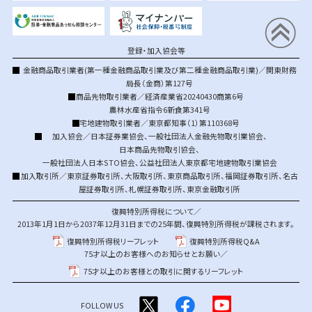
登録・加入協会等
金融商品取引業者(第一種金融商品取引業及び第二種金融商品取引業)／関東財務
局長（金商）第127号
商品先物取引業者／経済産業省20240430商第6号
農林水産省指令6新食第341号
宅地建物取引業者／東京都知事（1）第110368号
加入協会／
日本証券業協会
、
一般社団法人金融先物取引業協会
、
日本商品先物取引協会
、
一般社団法人日本STO協会
、
公益社団法人東京都宅地建物取引業協会
加入取引所／
東京証券取引所
、
大阪取引所
、
東京商品取引所
、
福岡証券取引所
、
名古
屋証券取引所
、
札幌証券取引所
、
東京金融取引所
復興特別所得税について／
2013年1月1日から2037年12月31日までの25年間、復興特別所得税が課税されます。
復興特別所得税リーフレット
復興特別所得税Q&A
75才以上のお客様へのお知らせとお願い／
75才以上のお客様との取引に関するリーフレット
FOLLOW US