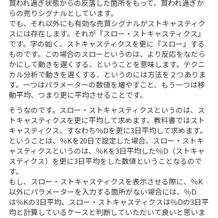
買われ過ぎ状態からの反落した箇所をもって、買われ過ぎか
らの売りシグナルとしています。
でも、それ以外にも有効な売買シグナルがストキャスティク
スには存在します。それが『スロー・ストキャスティクス』
です。字の如く、ストキャスティクスを更に『スロー』する
ものです。この場合のスローというのは、より反応をなだら
かにして動きを遅くする、ということを意味します。テクニ
カル分析で動きを遅くする、というのには方法を２つありま
す。一つはパラメーターの数値を増やすこと、もう一つは移
動平均、つまり更に平均させることです。
そうなのです。スロー・ストキャスティクスというのは、ス
トキャスティクスを更に平均して求めます。教科書ではスト
キャスティクス、すなわち％Dを更に3日平均して求めます。
ということは、％Kを20日で設定した場合、スロー・ストキ
ャスティクスというのは、％Kを3日平均した％D（ストキャ
スティクス）を更に3日平均をした数値ということなるので
す。
もし、スロー・ストキャスティクスを表示させる際に、％K
以外にパラメーターを入力する箇所がない場合には、％D
は％Kの3日平均、スロー・ストキャスティクスは％Dの3日平
均と計算しているケースと判断していただいて良いと思いま