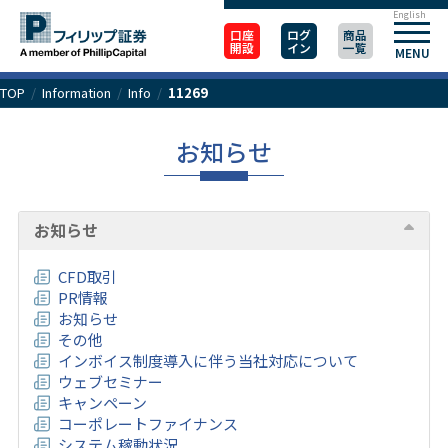
English
口座
ログ
商品
開設
イン
一覧
MENU
TOP
/
Information
/
Info
/
11269
お知らせ
お知らせ
CFD取引
PR情報
お知らせ
その他
インボイス制度導入に伴う当社対応について
ウェブセミナー
キャンペーン
コーポレートファイナンス
システム稼動状況