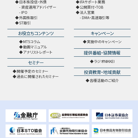
日本株投信・外債
IFAサポート業務
資産運用アドバイザー
公開買付・TOB
IPO
法人営業
外国株取引
DMA・高速取引等
ST取引
お役立ちコンテンツ
キャンペーン
MT5コラム
実施中のキャンペーン
動画マニュアル
提供番組・協賛情報
アナリストレポート
ラジオNIKKEI
セミナー
開催予定のセミナー
投資教育・地域貢献
過去に開催されたセミナー
各種活動のご紹介