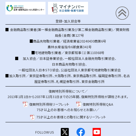
登録・加入協会等
金融商品取引業者(第一種金融商品取引業及び第二種金融商品取引業)／関東財務
局長（金商）第127号
商品先物取引業者／経済産業省20240430商第6号
農林水産省指令6新食第341号
宅地建物取引業者／東京都知事（1）第110368号
加入協会／
日本証券業協会
、
一般社団法人金融先物取引業協会
、
日本商品先物取引協会
、
一般社団法人日本STO協会
、
公益社団法人東京都宅地建物取引業協会
加入取引所／
東京証券取引所
、
大阪取引所
、
東京商品取引所
、
福岡証券取引所
、
名古
屋証券取引所
、
札幌証券取引所
、
東京金融取引所
復興特別所得税について／
2013年1月1日から2037年12月31日までの25年間、復興特別所得税が課税されます。
復興特別所得税リーフレット
復興特別所得税Q&A
75才以上のお客様へのお知らせとお願い／
75才以上のお客様との取引に関するリーフレット
FOLLOW US