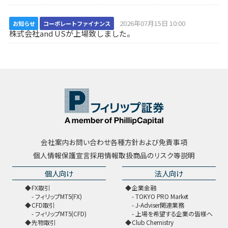
2026年07月15日 10:00
お知らせ
コーポレートファイナンス
株式会社and USが上場致しました。
会社案内
お問い合わせ
各種方針および免責事項
個人情報保護宣言
採用情報
取扱商品のリスク等説明
個人向け
法人向け
FX取引
企業金融
フィリップMT5(FX)
TOKYO PRO Market
CFD取引
J-Adviser関連業務
フィリップMT5(CFD)
上場を希望する企業の皆様へ
先物取引
Club Chemistry