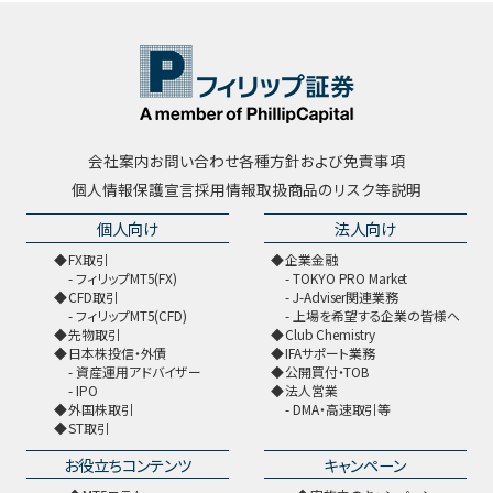
会社案内
お問い合わせ
各種方針および免責事項
個人情報保護宣言
採用情報
取扱商品のリスク等説明
個人向け
法人向け
FX取引
企業金融
フィリップMT5(FX)
TOKYO PRO Market
CFD取引
J-Adviser関連業務
フィリップMT5(CFD)
上場を希望する企業の皆様へ
先物取引
Club Chemistry
日本株投信・外債
IFAサポート業務
資産運用アドバイザー
公開買付・TOB
IPO
法人営業
外国株取引
DMA・高速取引等
ST取引
お役立ちコンテンツ
キャンペーン