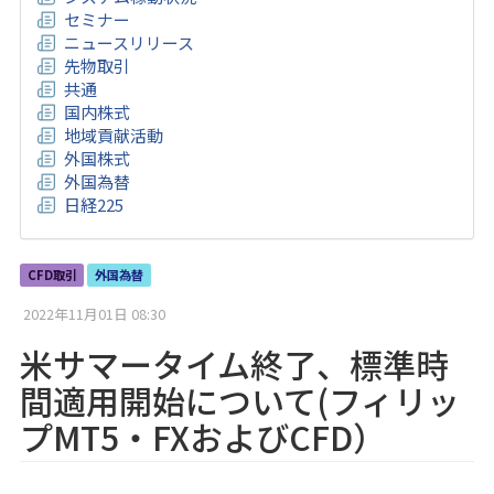
セミナー
ニュースリリース
先物取引
共通
国内株式
地域貢献活動
外国株式
外国為替
日経225
CFD取引
外国為替
2022年11月01日 08:30
米サマータイム終了、標準時
間適用開始について(フィリッ
プMT5・FXおよびCFD）