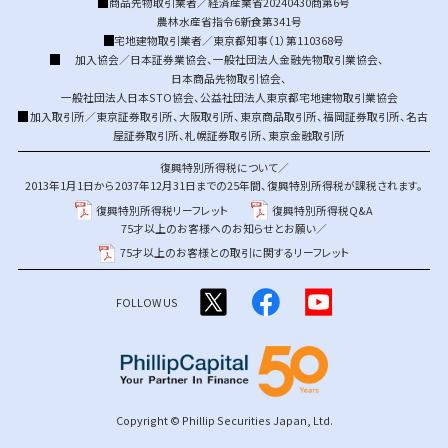
商品先物取引業者／経済産業省20240430商第6号
農林水産省指令6新食第341号
宅地建物取引業者／東京都知事（1）第110368号
加入協会／
日本証券業協会
、
一般社団法人金融先物取引業協会
、
日本商品先物取引協会
、
一般社団法人日本STO協会
、
公益社団法人東京都宅地建物取引業協会
加入取引所／
東京証券取引所
、
大阪取引所
、
東京商品取引所
、
福岡証券取引所
、
名古
屋証券取引所
、
札幌証券取引所
、
東京金融取引所
復興特別所得税について／
2013年1月1日から2037年12月31日までの25年間、復興特別所得税が課税されます。
復興特別所得税リーフレット
復興特別所得税Q&A
75才以上のお客様へのお知らせとお願い／
75才以上のお客様との取引に関するリーフレット
FOLLOW US
Copyright © Phillip Securities Japan, Ltd.