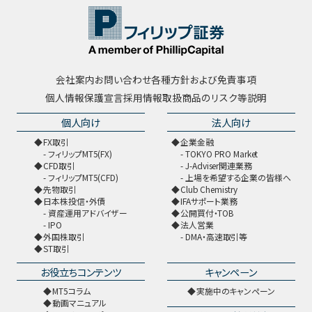
会社案内
お問い合わせ
各種方針および免責事項
個人情報保護宣言
採用情報
取扱商品のリスク等説明
個人向け
法人向け
FX取引
企業金融
フィリップMT5(FX)
TOKYO PRO Market
CFD取引
J-Adviser関連業務
フィリップMT5(CFD)
上場を希望する企業の皆様へ
先物取引
Club Chemistry
日本株投信・外債
IFAサポート業務
資産運用アドバイザー
公開買付・TOB
IPO
法人営業
外国株取引
DMA・高速取引等
ST取引
お役立ちコンテンツ
キャンペーン
MT5コラム
実施中のキャンペーン
動画マニュアル