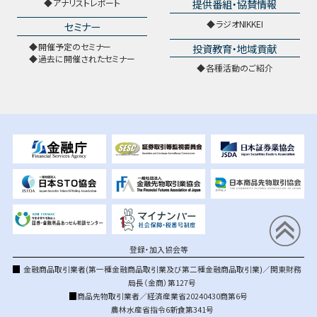
提供番組・協賛情報
アナリストレポート
ラジオNIKKEI
セミナー
開催予定のセミナー
投資教育・地域貢献
過去に開催されたセミナー
各種活動のご紹介
登録・加入協会等
金融商品取引業者(第一種金融商品取引業及び第二種金融商品取引業)／関東財務
局長（金商）第127号
商品先物取引業者／経済産業省20240430商第6号
農林水産省指令6新食第341号