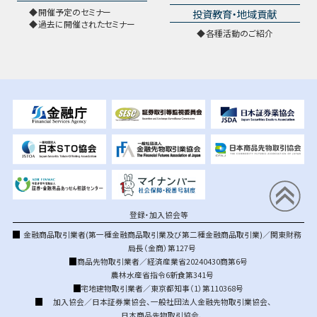
開催予定のセミナー
投資教育・地域貢献
過去に開催されたセミナー
各種活動のご紹介
登録・加入協会等
金融商品取引業者(第一種金融商品取引業及び第二種金融商品取引業)／関東財務
局長（金商）第127号
商品先物取引業者／経済産業省20240430商第6号
農林水産省指令6新食第341号
宅地建物取引業者／東京都知事（1）第110368号
加入協会／
日本証券業協会
、
一般社団法人金融先物取引業協会
、
日本商品先物取引協会
、