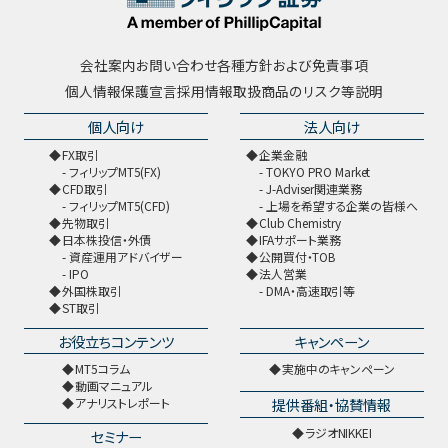
会社案内
お問い合わせ
各種方針および免責事項
個人情報保護宣言
採用情報
取扱商品のリスク等説明
個人向け
法人向け
FX取引
企業金融
フィリップMT5(FX)
TOKYO PRO Market
CFD取引
J-Adviser関連業務
フィリップMT5(CFD)
上場を希望する企業の皆様へ
先物取引
Club Chemistry
日本株投信・外債
IFAサポート業務
資産運用アドバイザー
公開買付・TOB
IPO
法人営業
外国株取引
DMA・高速取引等
ST取引
お役立ちコンテンツ
キャンペーン
MT5コラム
実施中のキャンペーン
動画マニュアル
提供番組・協賛情報
アナリストレポート
ラジオNIKKEI
セミナー