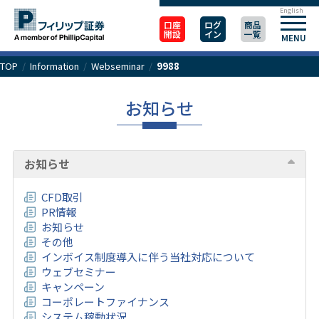
English
口座
ログ
商品
開設
イン
一覧
MENU
TOP
/
Information
/
Webseminar
/
9988
お知らせ
お知らせ
CFD取引
PR情報
お知らせ
その他
インボイス制度導入に伴う当社対応について
ウェブセミナー
キャンペーン
コーポレートファイナンス
システム稼動状況