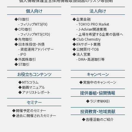
個人情報保護宣言
採用情報
取扱商品のリスク等説明
個人向け
法人向け
FX取引
企業金融
フィリップMT5(FX)
TOKYO PRO Market
CFD取引
J-Adviser関連業務
フィリップMT5(CFD)
上場を希望する企業の皆様へ
先物取引
Club Chemistry
日本株投信・外債
IFAサポート業務
資産運用アドバイザー
公開買付・TOB
IPO
法人営業
外国株取引
DMA・高速取引等
ST取引
お役立ちコンテンツ
キャンペーン
MT5コラム
実施中のキャンペーン
動画マニュアル
提供番組・協賛情報
アナリストレポート
ラジオNIKKEI
セミナー
開催予定のセミナー
投資教育・地域貢献
過去に開催されたセミナー
各種活動のご紹介