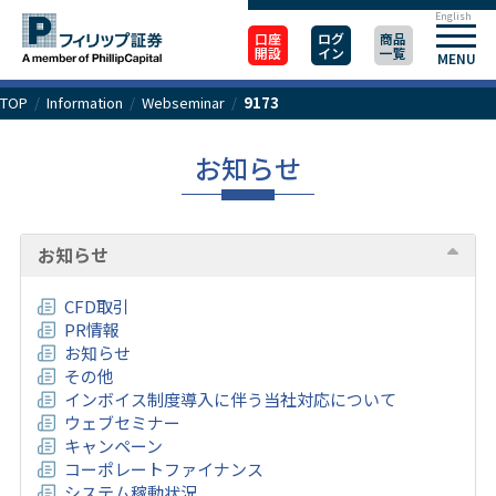
English
口座
ログ
商品
開設
イン
一覧
MENU
TOP
/
Information
/
Webseminar
/
9173
お知らせ
お知らせ
CFD取引
PR情報
お知らせ
その他
インボイス制度導入に伴う当社対応について
ウェブセミナー
キャンペーン
コーポレートファイナンス
システム稼動状況