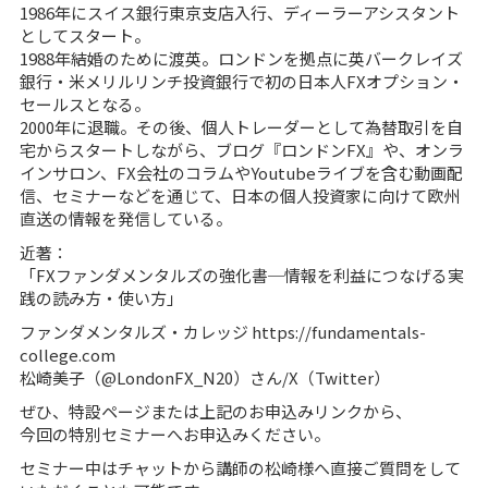
1986年にスイス銀行東京支店入行、ディーラーアシスタント
としてスタート。
1988年結婚のために渡英。ロンドンを拠点に英バークレイズ
銀行・米メリルリンチ投資銀行で初の日本人FXオプション・
セールスとなる。
2000年に退職。その後、個人トレーダーとして為替取引を自
宅からスタートしながら、ブログ『ロンドンFX』や、オンラ
インサロン、FX会社のコラムやYoutubeライブを含む動画配
信、セミナーなどを通じて、日本の個人投資家に向けて欧州
直送の情報を発信している。
近著：
「FXファンダメンタルズの強化書─情報を利益につなげる実
践の読み方・使い方」
ファンダメンタルズ・カレッジ
https://fundamentals-
college.com
松崎美子（@LondonFX_N20）さん
/X（Twitter）
ぜひ、特設ページまたは上記のお申込みリンクから、
今回の特別セミナーへお申込みください。
セミナー中はチャットから講師の松崎様へ直接ご質問をして