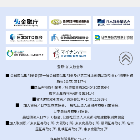
登録・加入協会等
金融商品取引業者(第一種金融商品取引業及び第二種金融商品取引業)／関東財務
局長（金商）第127号
商品先物取引業者／経済産業省20240430商第6号
農林水産省指令6新食第341号
宅地建物取引業者／東京都知事（1）第110368号
加入協会／
日本証券業協会
、
一般社団法人金融先物取引業協会
、
日本商品先物取引協会
、
一般社団法人日本STO協会
、
公益社団法人東京都宅地建物取引業協会
加入取引所／
東京証券取引所
、
大阪取引所
、
東京商品取引所
、
福岡証券取引所
、
名古
屋証券取引所
、
札幌証券取引所
、
東京金融取引所
復興特別所得税について／