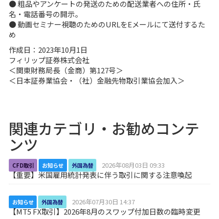
● 粗品やアンケートの発送のための配送業者への住所・氏
名・電話番号の開示。
● 動画セミナー視聴のためのURLをEメールにて送付するた
め
作成日：2023年10月1日
フィリップ証券株式会社
＜関東財務局長（金商）第127号＞
＜日本証券業協会・（社）金融先物取引業協会加入＞
関連カテゴリ・お勧めコンテ
ンツ
2026年08月03日 09:33
CFD取引
お知らせ
外国為替
【重要】米国雇用統計発表に伴う取引に関する注意喚起
2026年07月30日 14:37
お知らせ
外国為替
【MT5 FX取引】2026年8月のスワップ付加日数の臨時変更