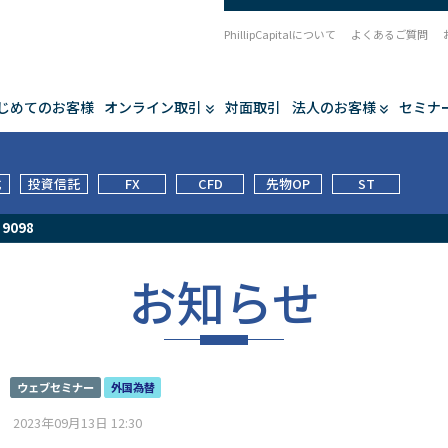
PhillipCapitalについて
よくあるご質問
じめてのお客様
オンライン取引
対面取引
法人のお客様
セミナ
式
投資信託
FX
CFD
先物OP
ST
/
9098
お知らせ
ウェブセミナー
外国為替
2023年09月13日 12:30