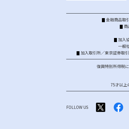
金融商品取引
商
加入
一般
加入取引所／
東京証券取引
復興特別所得税に
75才以
FOLLOW US