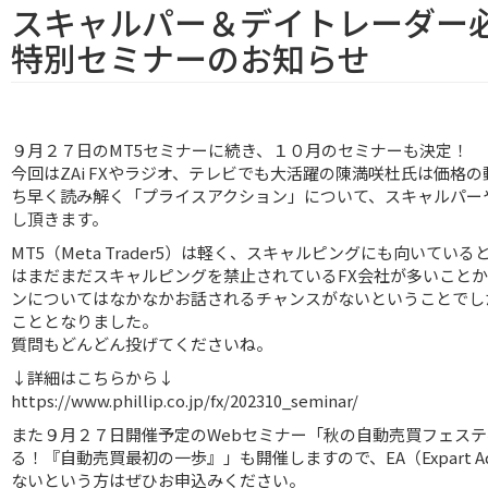
スキャルパー＆デイトレーダー必見
特別セミナーのお知らせ
９月２７日のMT5セミナーに続き、１０月のセミナーも決定！
今回はZAi FXやラジオ、テレビでも大活躍の陳満咲杜氏は価格
ち早く読み解く「プライスアクション」について、スキャルパー
し頂きます。
MT5（Meta Trader5）は軽く、スキャルピングにも向いて
はまだまだスキャルピングを禁止されているFX会社が多いこと
ンについてはなかなかお話されるチャンスがないということでし
こととなりました。
質問もどんどん投げてくださいね。
↓詳細はこちらから↓
https://www.phillip.co.jp/fx/202310_seminar/
また９月２７日開催予定のWebセミナー「秋の自動売買フェステ
る！『自動売買最初の一歩』」も開催しますので、EA（Expart Ad
ないという方はぜひお申込みください。