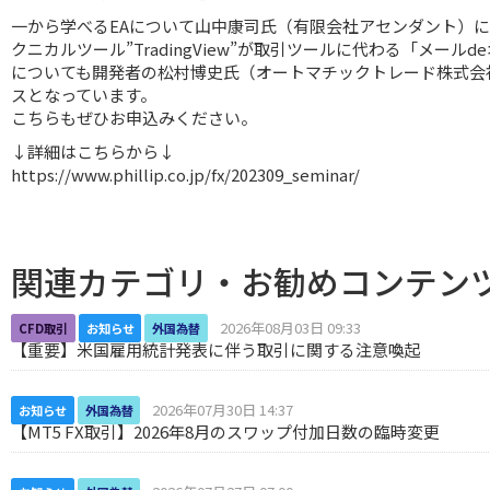
一から学べるEAについて山中康司氏（有限会社アセンダント）
クニカルツール”TradingView”が取引ツールに代わる「メールdeオーダ
についても開発者の松村博史氏（オートマチックトレード株式会
スとなっています。
こちらもぜひお申込みください。
↓詳細はこちらから↓
https://www.phillip.co.jp/fx/202309_seminar/
関連カテゴリ・お勧めコンテン
2026年08月03日 09:33
CFD取引
お知らせ
外国為替
【重要】米国雇用統計発表に伴う取引に関する注意喚起
2026年07月30日 14:37
お知らせ
外国為替
【MT5 FX取引】2026年8月のスワップ付加日数の臨時変更