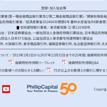
登録・加入協会等
業者(第一種金融商品取引業及び第二種金融商品取引業)／関東財務局長（
品先物取引業者／経済産業省20240430商第6号
農林水産省指令6新食第3
宅地建物取引業者／東京都知事（1）第110368号
協会／
日本証券業協会
、
一般社団法人金融先物取引業協会
、
日本商品先物
社団法人日本STO協会
、
公益社団法人東京都宅地建物取引業協会
所
、
大阪取引所
、
東京商品取引所
、
福岡証券取引所
、
名古屋証券取引所
、
札
ついて／
2013年1月1日から2037年12月31日までの25年間、復興特別所
復興特別所得税リーフレット
復興特別所得税Q&A
上のお客様へのお知らせとお願い／
75才以上のお客様との取引に関する
Copyrigh