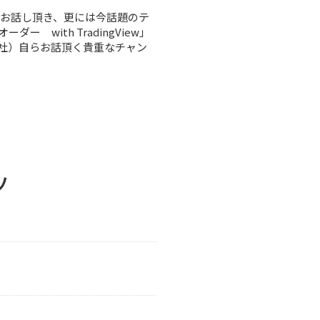
にお話し頂き、更には今話題のテ
ー with TradingView」
社）自らお話頂く貴重なチャン
ツ