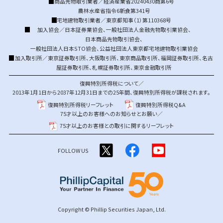
商品先物取引業者／経済産業省20240430商第6号
農林水産省指令6新食第341号
宅地建物取引業者／東京都知事（1）第110368号
加入協会／
日本証券業協会
、
一般社団法人金融先物取引業協会
、
日本商品先物取引協会
、
一般社団法人日本STO協会
、
公益社団法人東京都宅地建物取引業協会
加入取引所／
東京証券取引所
、
大阪取引所
、
東京商品取引所
、
福岡証券取引所
、
名古
屋証券取引所
、
札幌証券取引所
、
東京金融取引所
復興特別所得税について／
2013年1月1日から2037年12月31日までの25年間、復興特別所得税が課税されます。
復興特別所得税リーフレット
復興特別所得税Q&A
75才以上のお客様へのお知らせとお願い／
75才以上のお客様との取引に関するリーフレット
FOLLOW US
Copyright © Phillip Securities Japan, Ltd.