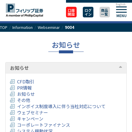
English
口座
ログ
商品
開設
イン
一覧
MENU
TOP
/
Information
/
Webseminar
/
9004
お知らせ
お知らせ
CFD取引
PR情報
お知らせ
その他
インボイス制度導入に伴う当社対応について
ウェブセミナー
キャンペーン
コーポレートファイナンス
システム稼動状況