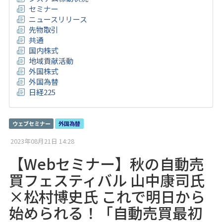
セミナー
ニュースリリース
先物取引
共通
国内株式
地域貢献活動
外国株式
外国為替
日経225
ウェブセミナー
外国為替
2023年08月21日 14:28
【Webセミナー】秋の自動売
買フェスティバル 山中康司氏
×松村博史氏 これで明日から
始められる！「自動売買最初