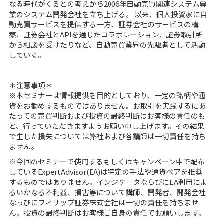
なる時代がくるとの考えから2006年自動売買関連システム専
業のシステム開発会社を立ち上げる。 以来、個人投資家に自
動売買サービスを提供する一方、証券会社のサービスの構
築、証券会社とAPIを通じたコラボレーション、証券取引所
から相談を受けたりなど、自動売買業界の先駆者として活動
している。
＊注意事項＊
※本セミナーは情報提供を目的としており、一定の銘柄や通
貨をお勧めするものではありません。お取引を実践するにあ
たっての売買判断および投資の最終判断はお客様の責任のも
と、行っていただきますようお願い申し上げます。その結果
で生じた損失については弊社および各講師は一切責任を持ち
ません。
※今回のセミナーで使用するもしくはキャンペーン中で配布
しているExpertAdvisor(EA)は特定の手法や通貨ペアを推奨
するものではありません。インジケータならびにEA利用によ
るいかなる不利益、損害等について講師、開発者、開発会社
ならびにフィリップ証券株式会社は一切の責任を持ちませ
ん。投資の最終判断はお客様ご自身の責任でお願いします。