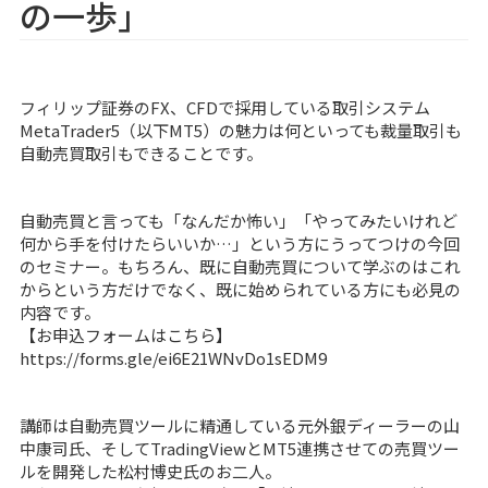
の一歩」
フィリップ証券のFX、CFDで採用している取引システム
MetaTrader5（以下MT5）の魅力は何といっても裁量取引も
自動売買取引もできることです。
自動売買と言っても「なんだか怖い」「やってみたいけれど
何から手を付けたらいいか…」という方にうってつけの今回
のセミナー。もちろん、既に自動売買について学ぶのはこれ
からという方だけでなく、既に始められている方にも必見の
内容です。
【お申込フォームはこちら】
https://forms.gle/ei6E21WNvDo1sEDM9
講師は自動売買ツールに精通している元外銀ディーラーの山
中康司氏、そしてTradingViewとMT5連携させての売買ツー
ルを開発した松村博史氏のお二人。