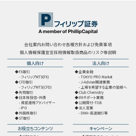
会社案内
お問い合わせ
各種方針および免責事項
個人情報保護宣言
採用情報
取扱商品のリスク等説明
個人向け
法人向け
FX取引
企業金融
フィリップMT5(FX)
TOKYO PRO Market
CFD取引
J-Adviser関連業務
フィリップMT5(CFD)
上場を希望する企業の皆様へ
先物取引
Club Chemistry
日本株投信・外債
IFAサポート業務
資産運用アドバイザー
公開買付・TOB
IPO
法人営業
外国株取引
DMA・高速取引等
ST取引
お役立ちコンテンツ
キャンペーン