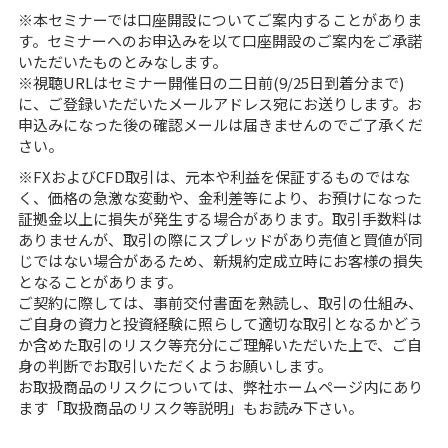
※本セミナーでは口座開設についてご案内することがありま
す。セミナーへのお申込みを以て口座開設のご案内をご承諾
いただいたものとみなします。
※視聴URLはセミナー開催日の二日前(9/25日到着分まで)
に、ご登録いただいたメールアドレス宛にお送りします。お
申込みになった後の確認メールは届きませんのでご了承くだ
さい。
※FXおよびCFD取引は、元本や利益を保証するものではな
く、価格の急激な変動や、金利差等により、お預けになった
証拠金以上に損失が発生する場合があります。取引手数料は
ありませんが、取引の際にスプレッドがあり売値と買値が同
じではない場合があるため、新規約定成立時にお客様の損失
となることがあります。
ご契約に際しては、事前交付書面を熟読し、取引の仕組み、
ご自身の資力と投資経験に照らして適切な取引となるかどう
か含めた取引のリスク等充分にご理解いただいた上で、ご自
身の判断でお取引いただくようお願いします。
お取扱商品のリスクについては、弊社ホームページ内にあり
ます「取扱商品のリスク等説明」もお読み下さい。