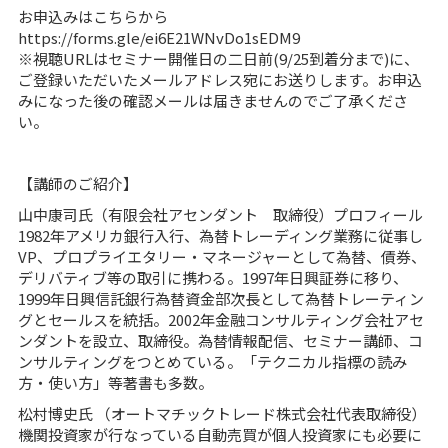
お申込みはこちらから
https://forms.gle/ei6E21WNvDo1sEDM9
※視聴URLはセミナー開催日の二日前(9/25到着分まで)に、
ご登録いただいたメールアドレス宛にお送りします。お申込
みになった後の確認メールは届きませんのでご了承くださ
い。
【講師のご紹介】
山中康司氏（有限会社アセンダント 取締役）プロフィール
1982年アメリカ銀行入行、為替トレーディング業務に従事し
VP、プロプライエタリー・マネージャーとして為替、債券、
デリバティブ等の取引に携わる。1997年日興証券に移り、
1999年日興信託銀行為替資金部次長として為替トレーティン
グとセールスを統括。2002年金融コンサルティング会社アセ
ンダントを設立、取締役。為替情報配信、セミナー講師、コ
ンサルティングをつとめている。「テクニカル指標の読み
方・使い方」等著書も多数。
松村博史氏 （オートマチックトレード株式会社代表取締役）
機関投資家が行なっている自動売買が個人投資家にも必要に