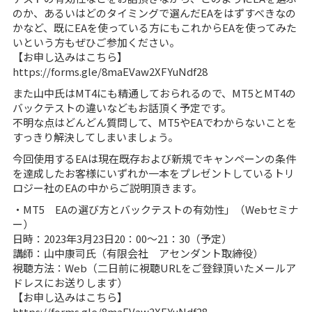
のか、あるいはどのタイミングで選んだEAをはずすべきなの
かなど、既にEAを使っている方にもこれからEAを使ってみた
いという方もぜひご参加ください。
【お申し込みはこちら】
https://forms.gle/8maEVaw2XFYuNdf28
また山中氏はMT4にも精通しておられるので、MT5とMT4の
バックテストの違いなどもお話頂く予定です。
不明な点はどんどん質問して、MT5やEAでわからないことを
すっきり解決してしまいましょう。
今回使用するEAは現在既存および新規でキャンペーンの条件
を達成したお客様にいずれか一本をプレゼントしているトリ
ロジー社のEAの中からご説明頂きます。
・MT5 EAの選び方とバックテストの有効性」（Webセミナ
ー）
日時：2023年3月23日20：00～21：30（予定）
講師：山中康司氏（有限会社 アセンダント取締役）
視聴方法：Web（二日前に視聴URLをご登録頂いたメールア
ドレスにお送りします）
【お申し込みはこちら】
https://forms.gle/8maEVaw2XFYuNdf28