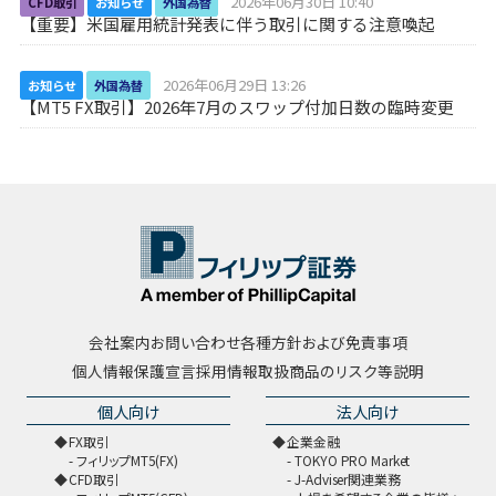
2026年06月30日 10:40
CFD取引
お知らせ
外国為替
【重要】米国雇用統計発表に伴う取引に関する注意喚起
2026年06月29日 13:26
お知らせ
外国為替
【MT5 FX取引】2026年7月のスワップ付加日数の臨時変更
会社案内
お問い合わせ
各種方針および免責事項
個人情報保護宣言
採用情報
取扱商品のリスク等説明
個人向け
法人向け
FX取引
企業金融
フィリップMT5(FX)
TOKYO PRO Market
CFD取引
J-Adviser関連業務