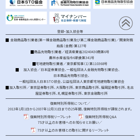
登録・加入協会等
金融商品取引業者(第一種金融商品取引業及び第二種金融商品取引業)／関東財務
局長（金商）第127号
商品先物取引業者／経済産業省20240430商第6号
農林水産省指令6新食第341号
宅地建物取引業者／東京都知事（1）第110368号
加入協会／
日本証券業協会
、
一般社団法人金融先物取引業協会
、
日本商品先物取引協会
、
一般社団法人日本STO協会
、
公益社団法人東京都宅地建物取引業協会
加入取引所／
東京証券取引所
、
大阪取引所
、
東京商品取引所
、
福岡証券取引所
、
名古
屋証券取引所
、
札幌証券取引所
、
東京金融取引所
復興特別所得税について／
2013年1月1日から2037年12月31日までの25年間、復興特別所得税が課税されます。
復興特別所得税リーフレット
復興特別所得税Q&A
75才以上のお客様へのお知らせとお願い／
75才以上のお客様との取引に関するリーフレット