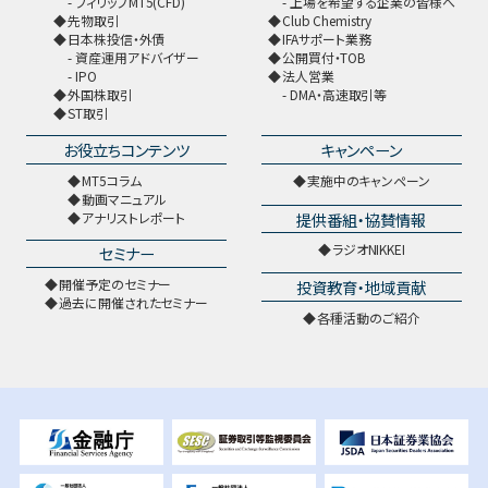
フィリップMT5(CFD)
上場を希望する企業の皆様へ
先物取引
Club Chemistry
日本株投信・外債
IFAサポート業務
資産運用アドバイザー
公開買付・TOB
IPO
法人営業
外国株取引
DMA・高速取引等
ST取引
お役立ちコンテンツ
キャンペーン
MT5コラム
実施中のキャンペーン
動画マニュアル
提供番組・協賛情報
アナリストレポート
ラジオNIKKEI
セミナー
開催予定のセミナー
投資教育・地域貢献
過去に開催されたセミナー
各種活動のご紹介