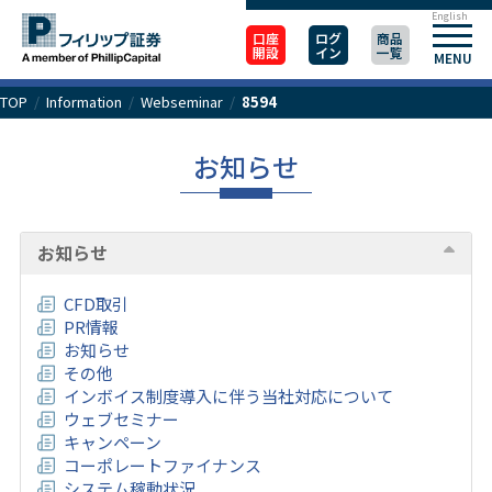
English
口座
ログ
商品
開設
イン
一覧
MENU
TOP
/
Information
/
Webseminar
/
8594
お知らせ
お知らせ
CFD取引
PR情報
お知らせ
その他
インボイス制度導入に伴う当社対応について
ウェブセミナー
キャンペーン
コーポレートファイナンス
システム稼動状況