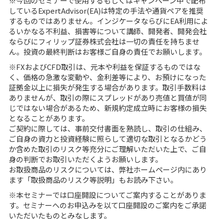
※今回のセミナーで使用するもしくはキャンペーン中で配布
しているExpertAdvisor(EA)は特定の手法や通貨ペアを推奨
するものではありません。インジケータならびにEA利用によ
るいかなる不利益、損害等について講師、開発者、開発会社
ならびにフィリップ証券株式会社は一切の責任を持ちませ
ん。投資の最終判断はお客様ご自身の責任でお願いします。
※FXおよびCFD取引は、元本や利益を保証するものではな
く、価格の急激な変動や、金利差等により、お預けになった
証拠金以上に損失が発生する場合があります。取引手数料は
ありませんが、取引の際にスプレッドがあり売値と買値が同
じではない場合があるため、新規約定成立時にお客様の損失
となることがあります。
ご契約に際しては、事前交付書面を熟読し、取引の仕組み、
ご自身の資力と投資経験に照らして適切な取引となるかどう
か含めた取引のリスク等充分にご理解いただいた上で、ご自
身の判断でお取引いただくようお願いします。
お取扱商品のリスクについては、弊社ホームページ内にあり
ます
「取扱商品のリスク等説明」
もお読み下さい。
※本セミナーでは口座開設についてご案内することがありま
す。セミナーへのお申込みを以て口座開設のご案内をご承諾
いただいたものとみなします。