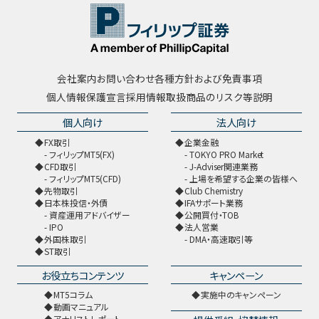
会社案内
お問い合わせ
各種方針および免責事項
個人情報保護宣言
採用情報
取扱商品のリスク等説明
個人向け
法人向け
FX取引
企業金融
フィリップMT5(FX)
TOKYO PRO Market
CFD取引
J-Adviser関連業務
フィリップMT5(CFD)
上場を希望する企業の皆様へ
先物取引
Club Chemistry
日本株投信・外債
IFAサポート業務
資産運用アドバイザー
公開買付・TOB
IPO
法人営業
外国株取引
DMA・高速取引等
ST取引
お役立ちコンテンツ
キャンペーン
MT5コラム
実施中のキャンペーン
動画マニュアル
アナリストレポート