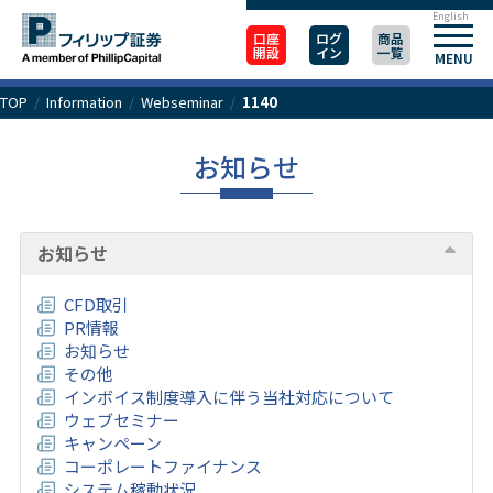
English
口座
ログ
商品
開設
イン
一覧
MENU
TOP
/
Information
/
Webseminar
/
1140
お知らせ
お知らせ
CFD取引
PR情報
お知らせ
その他
インボイス制度導入に伴う当社対応について
ウェブセミナー
キャンペーン
コーポレートファイナンス
システム稼動状況