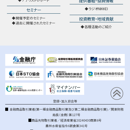
提供番組・協賛情報
ラジオNIKKEI
セミナー
開催予定のセミナー
投資教育・地域貢献
過去に開催されたセミナー
各種活動のご紹介
登録・加入協会等
金融商品取引業者(第一種金融商品取引業及び第二種金融商品取引業)／関東財務
局長（金商）第127号
商品先物取引業者／経済産業省20240430商第6号
農林水産省指令6新食第341号