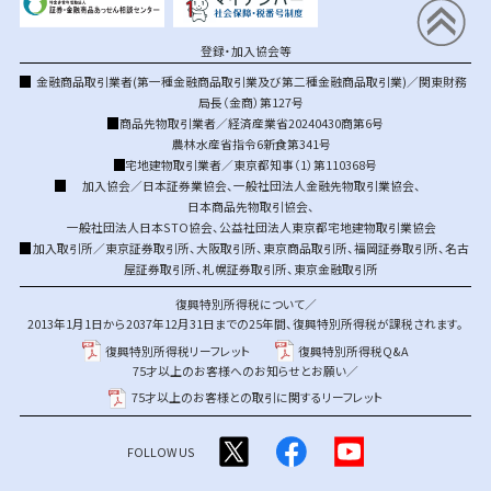
登録・加入協会等
金融商品取引業者(第一種金融商品取引業及び第二種金融商品取引業)／関東財務
局長（金商）第127号
商品先物取引業者／経済産業省20240430商第6号
農林水産省指令6新食第341号
宅地建物取引業者／東京都知事（1）第110368号
加入協会／
日本証券業協会
、
一般社団法人金融先物取引業協会
、
日本商品先物取引協会
、
一般社団法人日本STO協会
、
公益社団法人東京都宅地建物取引業協会
加入取引所／
東京証券取引所
、
大阪取引所
、
東京商品取引所
、
福岡証券取引所
、
名古
屋証券取引所
、
札幌証券取引所
、
東京金融取引所
復興特別所得税について／
2013年1月1日から2037年12月31日までの25年間、復興特別所得税が課税されます。
復興特別所得税リーフレット
復興特別所得税Q&A
75才以上のお客様へのお知らせとお願い／
75才以上のお客様との取引に関するリーフレット
FOLLOW US