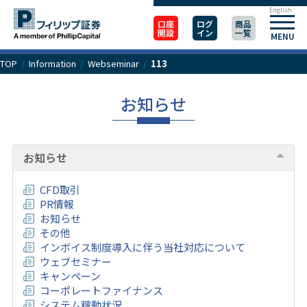
English
口座
ログ
商品
開設
イン
一覧
MENU
TOP
/
Information
/
Webseminar
/
113
お知らせ
お知らせ
CFD取引
PR情報
お知らせ
その他
インボイス制度導入に伴う当社対応について
ウェブセミナー
キャンペーン
コーポレートファイナンス
システム稼動状況