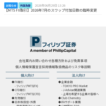
2026年06月29日 13:26
お知らせ
外国為替
【MT5 FX取引】2026年7月のスワップ付加日数の臨時変更
会社案内
お問い合わせ
各種方針および免責事項
個人情報保護宣言
採用情報
取扱商品のリスク等説明
個人向け
法人向け
FX取引
企業金融
フィリップMT5(FX)
TOKYO PRO Market
CFD取引
J-Adviser関連業務
フィリップMT5(CFD)
上場を希望する企業の皆様へ
先物取引
Club Chemistry
日本株投信・外債
IFAサポート業務
資産運用アドバイザー
公開買付・TOB