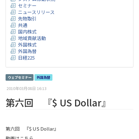
セミナー
ニュースリリース
先物取引
共通
国内株式
地域貢献活動
外国株式
外国為替
日経225
ウェブセミナー
外国為替
2010年03月08日 16:13
第六回 『$ US Dollar』
第六回 『$ US Dollar』
動画はこちら