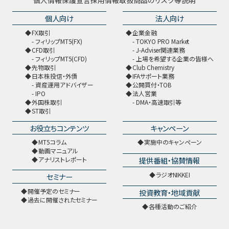
個人向け
法人向け
FX取引
企業金融
フィリップMT5(FX)
TOKYO PRO Market
CFD取引
J-Adviser関連業務
フィリップMT5(CFD)
上場を希望する企業の皆様へ
先物取引
Club Chemistry
日本株投信・外債
IFAサポート業務
資産運用アドバイザー
公開買付・TOB
IPO
法人営業
外国株取引
DMA・高速取引等
ST取引
お役立ちコンテンツ
キャンペーン
MT5コラム
実施中のキャンペーン
動画マニュアル
提供番組・協賛情報
アナリストレポート
ラジオNIKKEI
セミナー
開催予定のセミナー
投資教育・地域貢献
過去に開催されたセミナー
各種活動のご紹介