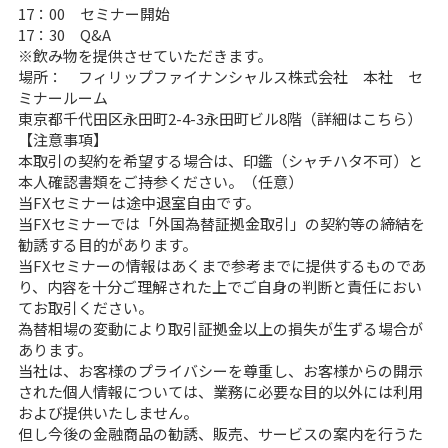
17：00 セミナー開始
17：30 Q&A
※飲み物を提供させていただきます。
場所： フィリップファイナンシャルス株式会社 本社 セ
ミナールーム
東京都千代田区永田町2-4-3永田町ビル8階（
詳細はこちら
）
【注意事項】
本取引の契約を希望する場合は、印鑑（シャチハタ不可）と
本人確認書類をご持参ください。（任意）
当FXセミナーは途中退室自由です。
当FXセミナーでは「外国為替証拠金取引」の契約等の締結を
勧誘する目的があります。
当FXセミナーの情報はあくまで参考までに提供するものであ
り、内容を十分ご理解された上でご自身の判断と責任におい
てお取引ください。
為替相場の変動により取引証拠金以上の損失が生ずる場合が
あります。
当社は、お客様のプライバシーを尊重し、お客様からの開示
された個人情報については、業務に必要な目的以外には利用
および提供いたしません。
但し今後の金融商品の勧誘、販売、サービスの案内を行うた