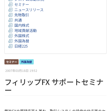
セミナー
ニュースリリース
先物取引
共通
国内株式
地域貢献活動
外国株式
外国為替
日経225
セミナー
外国為替
2007年03月18日 19:52
フィリップFX サポートセミナ
ー
弊社FXの質疑応答も兼ね、取引システムの操作の仕方等のセ