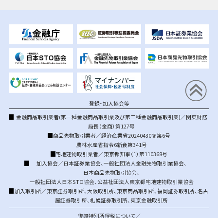
登録・加入協会等
金融商品取引業者(第一種金融商品取引業及び第二種金融商品取引業)／関東財務
局長（金商）第127号
商品先物取引業者／経済産業省20240430商第6号
農林水産省指令6新食第341号
宅地建物取引業者／東京都知事（1）第110368号
加入協会／
日本証券業協会
、
一般社団法人金融先物取引業協会
、
日本商品先物取引協会
、
一般社団法人日本STO協会
、
公益社団法人東京都宅地建物取引業協会
加入取引所／
東京証券取引所
、
大阪取引所
、
東京商品取引所
、
福岡証券取引所
、
名古
屋証券取引所
、
札幌証券取引所
、
東京金融取引所
復興特別所得税について／