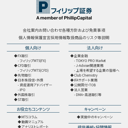
会社案内
お問い合わせ
各種方針および免責事項
個人情報保護宣言
採用情報
取扱商品のリスク等説明
個人向け
法人向け
FX取引
企業金融
フィリップMT5(FX)
TOKYO PRO Market
CFD取引
J-Adviser関連業務
フィリップMT5(CFD)
上場を希望する企業の皆様へ
先物取引
Club Chemistry
日本株投信・外債
IFAサポート業務
資産運用アドバイザー
公開買付・TOB
IPO
法人営業
外国株取引
DMA・高速取引等
ST取引
お役立ちコンテンツ
キャンペーン
MT5コラム
実施中のキャンペーン
動画マニュアル
提供番組・協賛情報
アナリストレポート