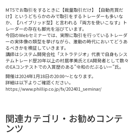
MT5でお取引をするときに【裁量取引だけ】【自動売買だ
け】というどちらかのみで取引をするトレーダーも多いな
か、【ハイブリッド型】と言われる『両方を使いこなす』ト
レーダーの存在も脚光を浴びています。
今回のWebセミナーでは、実際に取引を行っているトレーダ
ーの実体像の類型を挙げながら、激動の時代においてどうあ
るべきかを検証していきます。
講師はシステム開発会社「ストラテジオ」代表で自身もシス
テムトレード歴20年以上の村居孝美氏とEA開発者として数々
のEAコンテストでの入賞歴のある”令和のだぶるいー”氏。
開催は2024年1月18日の20:00～となります。
詳細は以下よりご確認ください。
https://www.phillip.co.jp/fx/202401_seminar/
関連カテゴリ・お勧めコンテ
ンツ