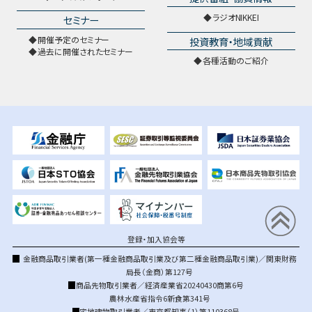
ラジオNIKKEI
セミナー
開催予定のセミナー
投資教育・地域貢献
過去に開催されたセミナー
各種活動のご紹介
登録・加入協会等
金融商品取引業者(第一種金融商品取引業及び第二種金融商品取引業)／関東財務
局長（金商）第127号
商品先物取引業者／経済産業省20240430商第6号
農林水産省指令6新食第341号
宅地建物取引業者／東京都知事（1）第110368号