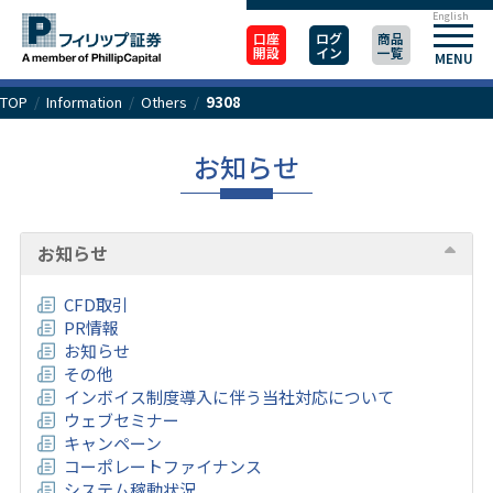
English
口座
ログ
商品
開設
イン
一覧
MENU
TOP
/
Information
/
Others
/
9308
お知らせ
お知らせ
CFD取引
PR情報
お知らせ
その他
インボイス制度導入に伴う当社対応について
ウェブセミナー
キャンペーン
コーポレートファイナンス
システム稼動状況