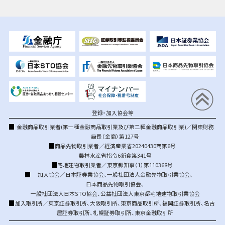
登録・加入協会等
金融商品取引業者(第一種金融商品取引業及び第二種金融商品取引業)／関東財務
局長（金商）第127号
商品先物取引業者／経済産業省20240430商第6号
農林水産省指令6新食第341号
宅地建物取引業者／東京都知事（1）第110368号
加入協会／
日本証券業協会
、
一般社団法人金融先物取引業協会
、
日本商品先物取引協会
、
一般社団法人日本STO協会
、
公益社団法人東京都宅地建物取引業協会
加入取引所／
東京証券取引所
、
大阪取引所
、
東京商品取引所
、
福岡証券取引所
、
名古
屋証券取引所
、
札幌証券取引所
、
東京金融取引所