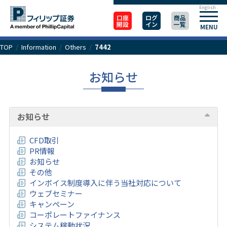
English
口座
ログ
商品
開設
イン
一覧
MENU
TOP
/
Information
/
Others
/
7442
お知らせ
お知らせ
CFD取引
PR情報
お知らせ
その他
インボイス制度導入に伴う当社対応について
ウェブセミナー
キャンペーン
コーポレートファイナンス
システム稼動状況