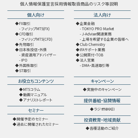
個人情報保護宣言
採用情報
取扱商品のリスク等説明
個人向け
法人向け
FX取引
企業金融
フィリップMT5(FX)
TOKYO PRO Market
CFD取引
J-Adviser関連業務
フィリップMT5(CFD)
上場を希望する企業の皆様へ
先物取引
Club Chemistry
日本株投信・外債
IFAサポート業務
資産運用アドバイザー
公開買付・TOB
IPO
法人営業
外国株取引
DMA・高速取引等
ST取引
お役立ちコンテンツ
キャンペーン
MT5コラム
実施中のキャンペーン
動画マニュアル
提供番組・協賛情報
アナリストレポート
ラジオNIKKEI
セミナー
開催予定のセミナー
投資教育・地域貢献
過去に開催されたセミナー
各種活動のご紹介