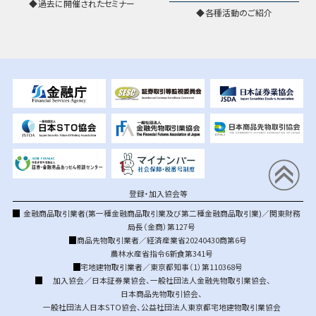
過去に開催されたセミナー
各種活動のご紹介
登録・加入協会等
金融商品取引業者(第一種金融商品取引業及び第二種金融商品取引業)／関東財務
局長（金商）第127号
商品先物取引業者／経済産業省20240430商第6号
農林水産省指令6新食第341号
宅地建物取引業者／東京都知事（1）第110368号
加入協会／
日本証券業協会
、
一般社団法人金融先物取引業協会
、
日本商品先物取引協会
、
一般社団法人日本STO協会
、
公益社団法人東京都宅地建物取引業協会