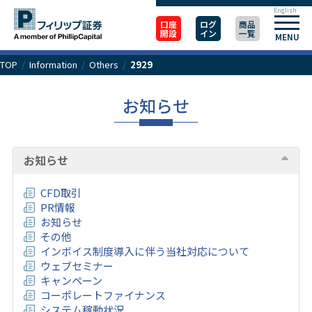
English
口座
ログ
商品
開設
イン
一覧
MENU
TOP
/
Information
/
Others
/
2929
お知らせ
お知らせ
CFD取引
PR情報
お知らせ
その他
インボイス制度導入に伴う当社対応について
ウェブセミナー
キャンペーン
コーポレートファイナンス
システム稼動状況