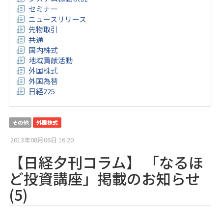
セミナー
ニュースリリース
先物取引
共通
国内株式
地域貢献活動
外国株式
外国為替
日経225
その他
外国株式
2013年08月06日 16:20
【日経夕刊コラム】 「なるほ
ど投資講座」掲載のお知らせ
(5)