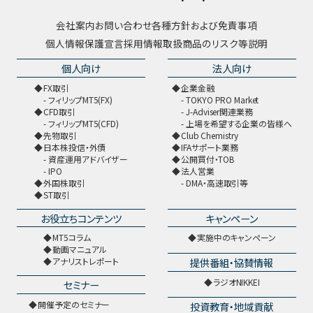
会社案内
お問い合わせ
各種方針および免責事項
個人情報保護宣言
採用情報
取扱商品のリスク等説明
個人向け
法人向け
FX取引
企業金融
フィリップMT5(FX)
TOKYO PRO Market
CFD取引
J-Adviser関連業務
フィリップMT5(CFD)
上場を希望する企業の皆様へ
先物取引
Club Chemistry
日本株投信・外債
IFAサポート業務
資産運用アドバイザー
公開買付・TOB
IPO
法人営業
外国株取引
DMA・高速取引等
ST取引
お役立ちコンテンツ
キャンペーン
MT5コラム
実施中のキャンペーン
動画マニュアル
提供番組・協賛情報
アナリストレポート
ラジオNIKKEI
セミナー
開催予定のセミナー
投資教育・地域貢献