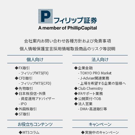
会社案内
お問い合わせ
各種方針および免責事項
個人情報保護宣言
採用情報
取扱商品のリスク等説明
個人向け
法人向け
FX取引
企業金融
フィリップMT5(FX)
TOKYO PRO Market
CFD取引
J-Adviser関連業務
フィリップMT5(CFD)
上場を希望する企業の皆様へ
先物取引
Club Chemistry
日本株投信・外債
IFAサポート業務
資産運用アドバイザー
公開買付・TOB
IPO
法人営業
外国株取引
DMA・高速取引等
ST取引
お役立ちコンテンツ
キャンペーン
MT5コラム
実施中のキャンペーン