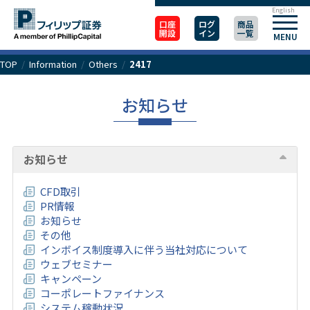
English
口座
ログ
商品
開設
イン
一覧
MENU
TOP
/
Information
/
Others
/
2417
お知らせ
お知らせ
CFD取引
PR情報
お知らせ
その他
インボイス制度導入に伴う当社対応について
ウェブセミナー
キャンペーン
コーポレートファイナンス
システム稼動状況