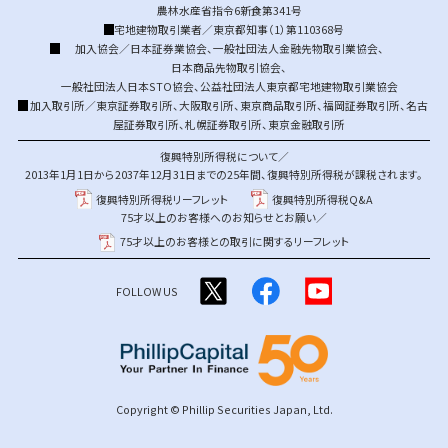
農林水産省指令6新食第341号
宅地建物取引業者／東京都知事（1）第110368号
加入協会／
日本証券業協会
、
一般社団法人金融先物取引業協会
、
日本商品先物取引協会
、
一般社団法人日本STO協会
、
公益社団法人東京都宅地建物取引業協会
加入取引所／
東京証券取引所
、
大阪取引所
、
東京商品取引所
、
福岡証券取引所
、
名古
屋証券取引所
、
札幌証券取引所
、
東京金融取引所
復興特別所得税について／
2013年1月1日から2037年12月31日までの25年間、復興特別所得税が課税されます。
復興特別所得税リーフレット
復興特別所得税Q&A
75才以上のお客様へのお知らせとお願い／
75才以上のお客様との取引に関するリーフレット
FOLLOW US
Copyright © Phillip Securities Japan, Ltd.