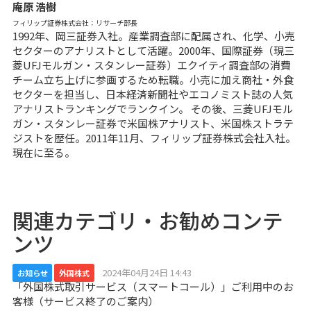
庵原 浩樹
フィリップ証券株式会社：リサーチ部長
1992年、岡三証券入社。産業調査部に配属され、化学、小売
セクターのアナリストとして活躍。2000年、国際証券（現三
菱UFJモルガン・スタンレー証券）エクイティ調査部の消費
チーム立ち上げに参画するため転職。小売に加え商社・外食
セクターを担当し、日本経済新聞社やエコノミスト誌の人気
アナリストランキングでランクイン。 その後、三菱UFJモル
ガン・スタンレー証券で米国株アナリスト、米国株ストラテ
ジストを歴任。2011年11月、フィリップ証券株式会社入社。
現在に至る。
関連カテゴリ・お勧めコンテ
ンツ
2024年04月24日 14:43
お知らせ
外国株式
「外国株式取引サービス（スマートコール）」ご利用中のお
客様（サービス終了のご案内）