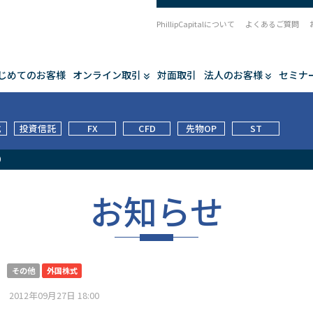
PhillipCapitalについて
よくあるご質問
じめてのお客様
オンライン取引
対面取引
法人のお客様
セミナ
式
投資信託
FX
CFD
先物OP
ST
0
お知らせ
その他
外国株式
2012年09月27日 18:00