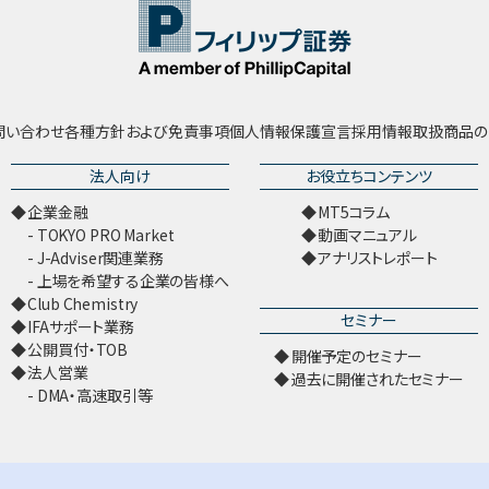
問い合わせ
各種方針および免責事項
個人情報保護宣言
採用情報
取扱商品の
法人向け
お役立ちコンテンツ
企業金融
MT5コラム
TOKYO PRO Market
動画マニュアル
J-Adviser関連業務
アナリストレポート
上場を希望する企業の皆様へ
Club Chemistry
セミナー
IFAサポート業務
公開買付・TOB
開催予定のセミナー
法人営業
過去に開催されたセミナー
DMA・高速取引等