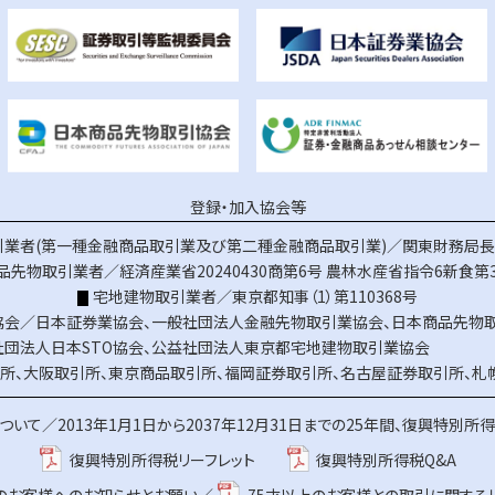
登録・加入協会等
業者(第一種金融商品取引業及び第二種金融商品取引業)／関東財務局長（
品先物取引業者／経済産業省20240430商第6号
農林水産省指令6新食第3
宅地建物取引業者／東京都知事（1）第110368号
協会／
日本証券業協会
、
一般社団法人金融先物取引業協会
、
日本商品先物
社団法人日本STO協会
、
公益社団法人東京都宅地建物取引業協会
所
、
大阪取引所
、
東京商品取引所
、
福岡証券取引所
、
名古屋証券取引所
、
札
ついて／
2013年1月1日から2037年12月31日までの25年間、復興特別所
復興特別所得税リーフレット
復興特別所得税Q&A