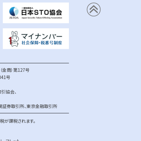
金商）第127号
41号
取引協会
、
幌証券取引所
、
東京金融取引所
得税が課税されます。