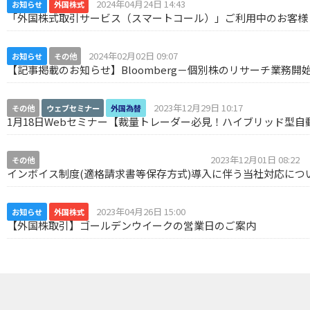
2024年04月24日 14:43
お知らせ
外国株式
「外国株式取引サービス（スマートコール）」ご利用中のお客様
2024年02月02日 09:07
お知らせ
その他
【記事掲載のお知らせ】Bloomberg－個別株のリサーチ業務開
2023年12月29日 10:17
その他
ウェブセミナー
外国為替
1月18日Webセミナー【裁量トレーダー必見！ハイブリッド型自
2023年12月01日 08:22
その他
インボイス制度導入に伴う当社対応について
インボイス制度(適格請求書等保存方式)導入に伴う当社対応につ
2023年04月26日 15:00
お知らせ
外国株式
【外国株取引】ゴールデンウイークの営業日のご案内