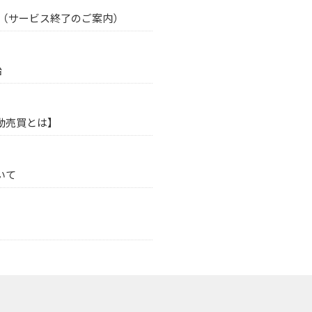
（サービス終了のご案内）
始
動売買とは】
いて