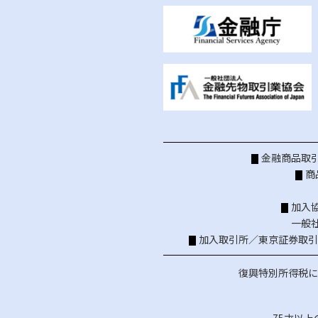
金融商品取引
商
加入
一般
加入取引所／
東京証券取引
復興特別所得税に