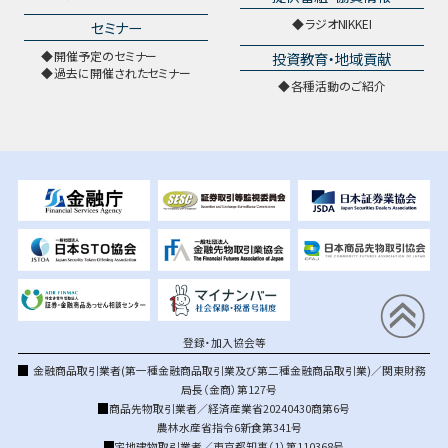
ラジオNIKKEI
セミナー
開催予定のセミナー
投資教育・地域貢献
過去に開催されたセミナー
各種活動のご紹介
登録・加入協会等
金融商品取引業者(第一種金融商品取引業及び第二種金融商品取引業)／関東財務
局長（金商）第127号
商品先物取引業者／経済産業省20240430商第6号
農林水産省指令6新食第341号
宅地建物取引業者／東京都知事（1）第110368号