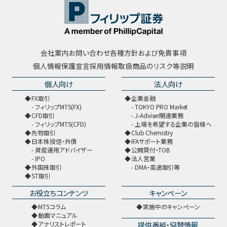
会社案内
お問い合わせ
各種方針および免責事項
個人情報保護宣言
採用情報
取扱商品のリスク等説明
個人向け
法人向け
FX取引
企業金融
フィリップMT5(FX)
TOKYO PRO Market
CFD取引
J-Adviser関連業務
フィリップMT5(CFD)
上場を希望する企業の皆様へ
先物取引
Club Chemistry
日本株投信・外債
IFAサポート業務
資産運用アドバイザー
公開買付・TOB
IPO
法人営業
外国株取引
DMA・高速取引等
ST取引
お役立ちコンテンツ
キャンペーン
MT5コラム
実施中のキャンペーン
動画マニュアル
提供番組・協賛情報
アナリストレポート