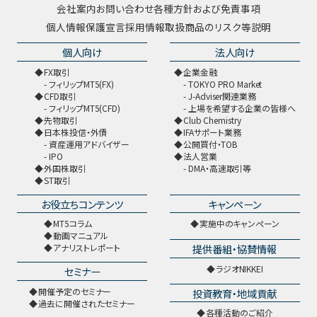
会社案内
お問い合わせ
各種方針および免責事項
個人情報保護宣言
採用情報
取扱商品のリスク等説明
個人向け
法人向け
FX取引
企業金融
フィリップMT5(FX)
TOKYO PRO Market
CFD取引
J-Adviser関連業務
フィリップMT5(CFD)
上場を希望する企業の皆様へ
先物取引
Club Chemistry
日本株投信・外債
IFAサポート業務
資産運用アドバイザー
公開買付・TOB
IPO
法人営業
外国株取引
DMA・高速取引等
ST取引
お役立ちコンテンツ
キャンペーン
MT5コラム
実施中のキャンペーン
動画マニュアル
提供番組・協賛情報
アナリストレポート
ラジオNIKKEI
セミナー
開催予定のセミナー
投資教育・地域貢献
過去に開催されたセミナー
各種活動のご紹介