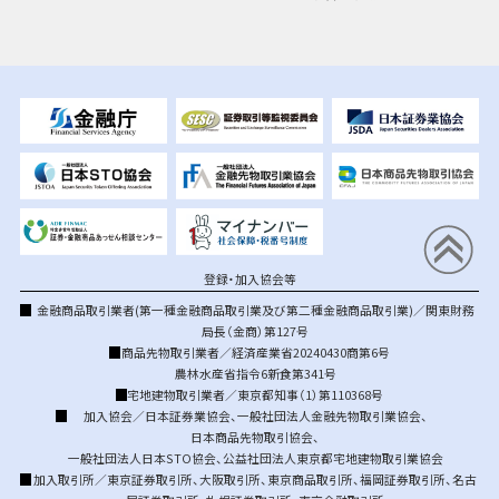
登録・加入協会等
金融商品取引業者(第一種金融商品取引業及び第二種金融商品取引業)／関東財務
局長（金商）第127号
商品先物取引業者／経済産業省20240430商第6号
農林水産省指令6新食第341号
宅地建物取引業者／東京都知事（1）第110368号
加入協会／
日本証券業協会
、
一般社団法人金融先物取引業協会
、
日本商品先物取引協会
、
一般社団法人日本STO協会
、
公益社団法人東京都宅地建物取引業協会
加入取引所／
東京証券取引所
、
大阪取引所
、
東京商品取引所
、
福岡証券取引所
、
名古