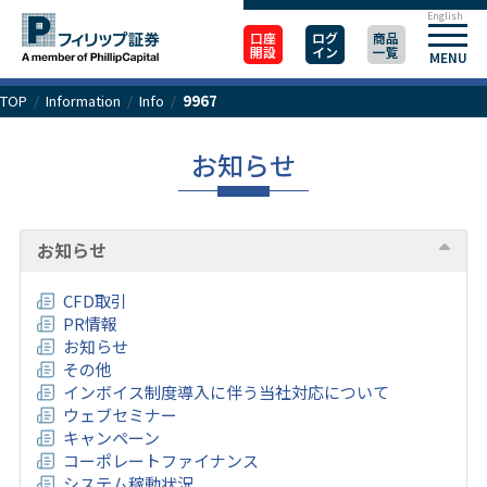
English
口座
ログ
商品
開設
イン
一覧
MENU
TOP
/
Information
/
Info
/
9967
お知らせ
お知らせ
CFD取引
PR情報
お知らせ
その他
インボイス制度導入に伴う当社対応について
ウェブセミナー
キャンペーン
コーポレートファイナンス
システム稼動状況