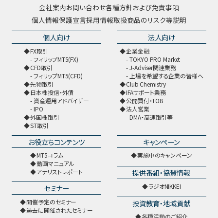
会社案内
お問い合わせ
各種方針および免責事項
個人情報保護宣言
採用情報
取扱商品のリスク等説明
個人向け
法人向け
FX取引
企業金融
フィリップMT5(FX)
TOKYO PRO Market
CFD取引
J-Adviser関連業務
フィリップMT5(CFD)
上場を希望する企業の皆様へ
先物取引
Club Chemistry
日本株投信・外債
IFAサポート業務
資産運用アドバイザー
公開買付・TOB
IPO
法人営業
外国株取引
DMA・高速取引等
ST取引
お役立ちコンテンツ
キャンペーン
MT5コラム
実施中のキャンペーン
動画マニュアル
提供番組・協賛情報
アナリストレポート
ラジオNIKKEI
セミナー
開催予定のセミナー
投資教育・地域貢献
過去に開催されたセミナー
各種活動のご紹介