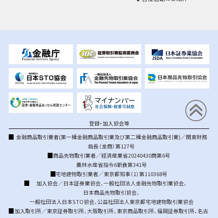
登録・加入協会等
金融商品取引業者(第一種金融商品取引業及び第二種金融商品取引業)／関東財務
局長（金商）第127号
商品先物取引業者／経済産業省20240430商第6号
農林水産省指令6新食第341号
宅地建物取引業者／東京都知事（1）第110368号
加入協会／
日本証券業協会
、
一般社団法人金融先物取引業協会
、
日本商品先物取引協会
、
一般社団法人日本STO協会
、
公益社団法人東京都宅地建物取引業協会
加入取引所／
東京証券取引所
、
大阪取引所
、
東京商品取引所
、
福岡証券取引所
、
名古