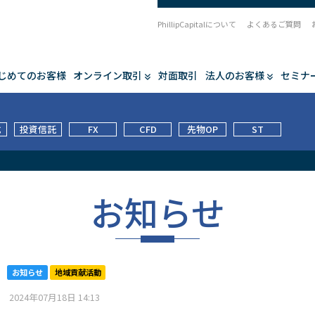
PhillipCapitalについて
よくあるご質問
じめてのお客様
オンライン取引
対面取引
法人のお客様
セミナ
式
投資信託
FX
CFD
先物OP
ST
お知らせ
お知らせ
地域貢献活動
2024年07月18日 14:13