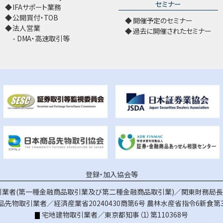
セミナー
IFAサポート業務
公開買付・TOB
開催予定のセミナー
法人営業
過去に開催されたセミナー
DMA・高速取引等
登録・加入協会等
業者(第一種金融商品取引業及び第二種金融商品取引業)／関東財務局長（
品先物取引業者／経済産業省20240430商第6号
農林水産省指令6新食第3
宅地建物取引業者／東京都知事（1）第110368号