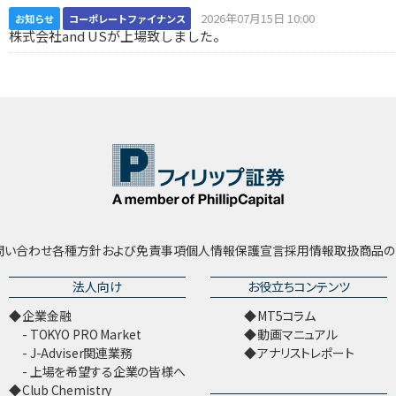
2026年07月15日 10:00
お知らせ
コーポレートファイナンス
株式会社and USが上場致しました。
問い合わせ
各種方針および免責事項
個人情報保護宣言
採用情報
取扱商品の
法人向け
お役立ちコンテンツ
企業金融
MT5コラム
TOKYO PRO Market
動画マニュアル
J-Adviser関連業務
アナリストレポート
上場を希望する企業の皆様へ
Club Chemistry