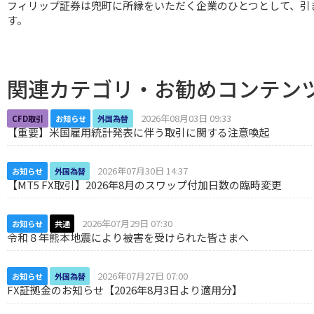
フィリップ証券は兜町に所縁をいただく企業のひとつとして、引
す。
関連カテゴリ・お勧めコンテン
2026年08月03日 09:33
CFD取引
お知らせ
外国為替
【重要】米国雇用統計発表に伴う取引に関する注意喚起
2026年07月30日 14:37
お知らせ
外国為替
【MT5 FX取引】2026年8月のスワップ付加日数の臨時変更
2026年07月29日 07:30
お知らせ
共通
令和８年熊本地震により被害を受けられた皆さまへ
2026年07月27日 07:00
お知らせ
外国為替
FX証拠金のお知らせ【2026年8月3日より適用分】