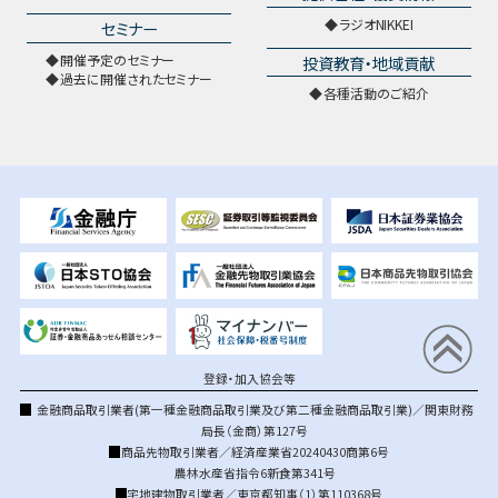
ラジオNIKKEI
セミナー
開催予定のセミナー
投資教育・地域貢献
過去に開催されたセミナー
各種活動のご紹介
登録・加入協会等
金融商品取引業者(第一種金融商品取引業及び第二種金融商品取引業)／関東財務
局長（金商）第127号
商品先物取引業者／経済産業省20240430商第6号
農林水産省指令6新食第341号
宅地建物取引業者／東京都知事（1）第110368号