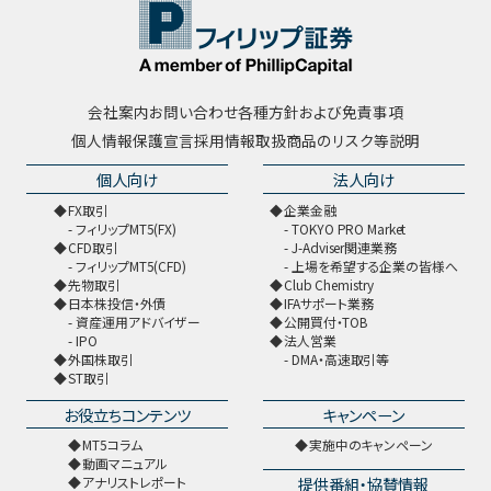
会社案内
お問い合わせ
各種方針および免責事項
個人情報保護宣言
採用情報
取扱商品のリスク等説明
個人向け
法人向け
FX取引
企業金融
フィリップMT5(FX)
TOKYO PRO Market
CFD取引
J-Adviser関連業務
フィリップMT5(CFD)
上場を希望する企業の皆様へ
先物取引
Club Chemistry
日本株投信・外債
IFAサポート業務
資産運用アドバイザー
公開買付・TOB
IPO
法人営業
外国株取引
DMA・高速取引等
ST取引
お役立ちコンテンツ
キャンペーン
MT5コラム
実施中のキャンペーン
動画マニュアル
提供番組・協賛情報
アナリストレポート