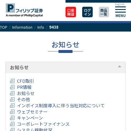
English
口座
ログ
商品
開設
イン
一覧
MENU
TOP
/
Information
/
Info
/
9438
お知らせ
お知らせ
CFD取引
PR情報
お知らせ
その他
インボイス制度導入に伴う当社対応について
ウェブセミナー
キャンペーン
コーポレートファイナンス
システム稼動状況