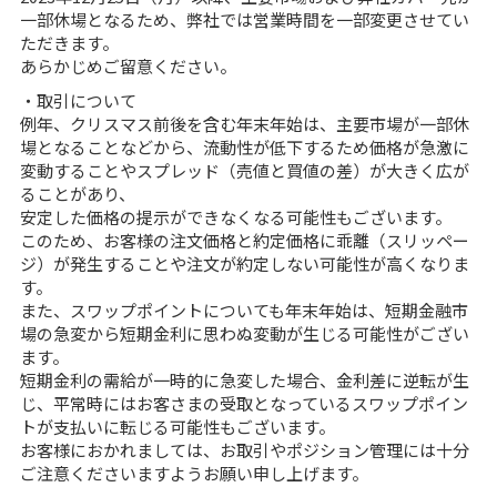
一部休場となるため、弊社では営業時間を一部変更させてい
ただきます。
あらかじめご留意ください。
・取引について
例年、クリスマス前後を含む年末年始は、主要市場が一部休
場となることなどから、流動性が低下するため価格が急激に
変動することやスプレッド（売値と買値の差）が大きく広が
ることがあり、
安定した価格の提示ができなくなる可能性もございます。
このため、お客様の注文価格と約定価格に乖離（スリッペー
ジ）が発生することや注文が約定しない可能性が高くなりま
す。
また、スワップポイントについても年末年始は、短期金融市
場の急変から短期金利に思わぬ変動が生じる可能性がござい
ます。
短期金利の需給が一時的に急変した場合、金利差に逆転が生
じ、平常時にはお客さまの受取となっているスワップポイン
トが支払いに転じる可能性もございます。
お客様におかれましては、お取引やポジション管理には十分
ご注意くださいますようお願い申し上げます。