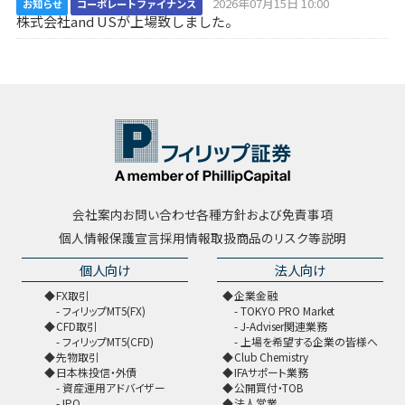
2026年07月15日 10:00
お知らせ
コーポレートファイナンス
株式会社and USが上場致しました。
会社案内
お問い合わせ
各種方針および免責事項
個人情報保護宣言
採用情報
取扱商品のリスク等説明
個人向け
法人向け
FX取引
企業金融
フィリップMT5(FX)
TOKYO PRO Market
CFD取引
J-Adviser関連業務
フィリップMT5(CFD)
上場を希望する企業の皆様へ
先物取引
Club Chemistry
日本株投信・外債
IFAサポート業務
資産運用アドバイザー
公開買付・TOB
IPO
法人営業