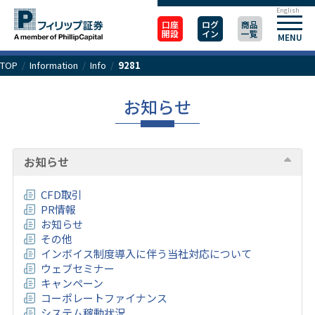
English
口座
ログ
商品
開設
イン
一覧
MENU
TOP
/
Information
/
Info
/
9281
お知らせ
お知らせ
CFD取引
PR情報
お知らせ
その他
インボイス制度導入に伴う当社対応について
ウェブセミナー
キャンペーン
コーポレートファイナンス
システム稼動状況