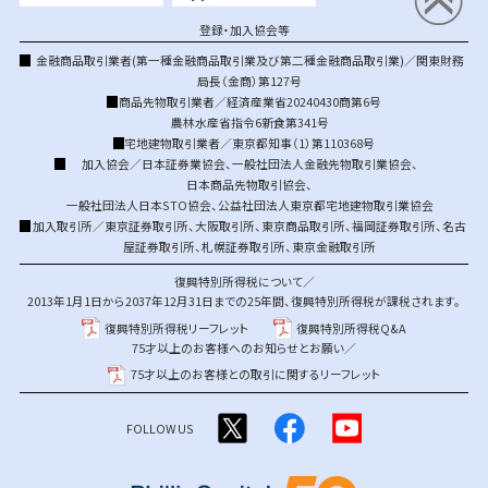
登録・加入協会等
金融商品取引業者(第一種金融商品取引業及び第二種金融商品取引業)／関東財務
局長（金商）第127号
商品先物取引業者／経済産業省20240430商第6号
農林水産省指令6新食第341号
宅地建物取引業者／東京都知事（1）第110368号
加入協会／
日本証券業協会
、
一般社団法人金融先物取引業協会
、
日本商品先物取引協会
、
一般社団法人日本STO協会
、
公益社団法人東京都宅地建物取引業協会
加入取引所／
東京証券取引所
、
大阪取引所
、
東京商品取引所
、
福岡証券取引所
、
名古
屋証券取引所
、
札幌証券取引所
、
東京金融取引所
復興特別所得税について／
2013年1月1日から2037年12月31日までの25年間、復興特別所得税が課税されます。
復興特別所得税リーフレット
復興特別所得税Q&A
75才以上のお客様へのお知らせとお願い／
75才以上のお客様との取引に関するリーフレット
FOLLOW US