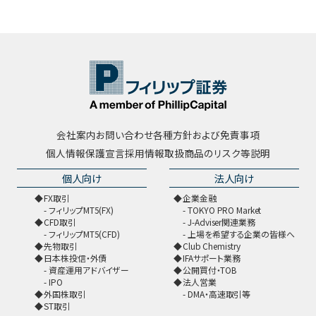
会社案内
お問い合わせ
各種方針および免責事項
個人情報保護宣言
採用情報
取扱商品のリスク等説明
個人向け
法人向け
FX取引
企業金融
フィリップMT5(FX)
TOKYO PRO Market
CFD取引
J-Adviser関連業務
フィリップMT5(CFD)
上場を希望する企業の皆様へ
先物取引
Club Chemistry
日本株投信・外債
IFAサポート業務
資産運用アドバイザー
公開買付・TOB
IPO
法人営業
外国株取引
DMA・高速取引等
ST取引