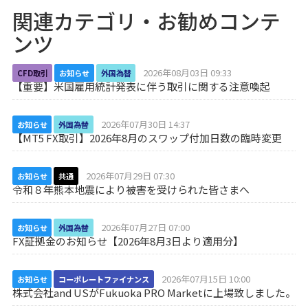
関連カテゴリ・お勧めコンテ
ンツ
2026年08月03日 09:33
CFD取引
お知らせ
外国為替
【重要】米国雇用統計発表に伴う取引に関する注意喚起
2026年07月30日 14:37
お知らせ
外国為替
【MT5 FX取引】2026年8月のスワップ付加日数の臨時変更
2026年07月29日 07:30
お知らせ
共通
令和８年熊本地震により被害を受けられた皆さまへ
2026年07月27日 07:00
お知らせ
外国為替
FX証拠金のお知らせ【2026年8月3日より適用分】
2026年07月15日 10:00
お知らせ
コーポレートファイナンス
株式会社and USがFukuoka PRO Marketに上場致しました。