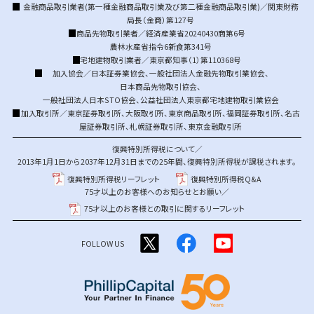
金融商品取引業者(第一種金融商品取引業及び第二種金融商品取引業)／関東財務
局長（金商）第127号
商品先物取引業者／経済産業省20240430商第6号
農林水産省指令6新食第341号
宅地建物取引業者／東京都知事（1）第110368号
加入協会／
日本証券業協会
、
一般社団法人金融先物取引業協会
、
日本商品先物取引協会
、
一般社団法人日本STO協会
、
公益社団法人東京都宅地建物取引業協会
加入取引所／
東京証券取引所
、
大阪取引所
、
東京商品取引所
、
福岡証券取引所
、
名古
屋証券取引所
、
札幌証券取引所
、
東京金融取引所
復興特別所得税について／
2013年1月1日から2037年12月31日までの25年間、復興特別所得税が課税されます。
復興特別所得税リーフレット
復興特別所得税Q&A
75才以上のお客様へのお知らせとお願い／
75才以上のお客様との取引に関するリーフレット
FOLLOW US