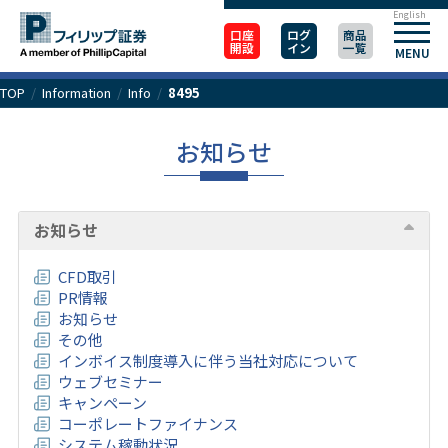
English
口座
ログ
商品
開設
イン
一覧
MENU
TOP
/
Information
/
Info
/
8495
お知らせ
お知らせ
CFD取引
PR情報
お知らせ
その他
インボイス制度導入に伴う当社対応について
ウェブセミナー
キャンペーン
コーポレートファイナンス
システム稼動状況