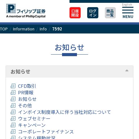
English
口座
ログ
商品
開設
イン
一覧
MENU
TOP
/
Information
/
Info
/
7592
お知らせ
お知らせ
CFD取引
PR情報
お知らせ
その他
インボイス制度導入に伴う当社対応について
ウェブセミナー
キャンペーン
コーポレートファイナンス
システム稼動状況