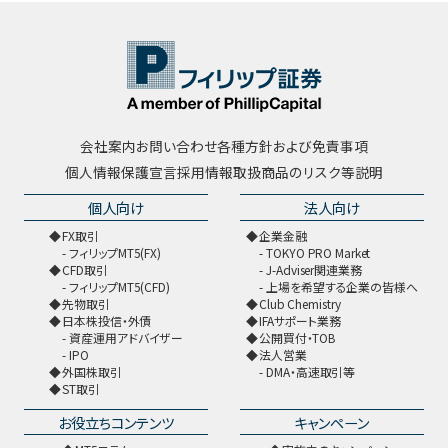
会社案内
お問い合わせ
各種方針および免責事項
個人情報保護宣言
採用情報
取扱商品のリスク等説明
個人向け
法人向け
FX取引
企業金融
フィリップMT5(FX)
TOKYO PRO Market
CFD取引
J-Adviser関連業務
フィリップMT5(CFD)
上場を希望する企業の皆様へ
先物取引
Club Chemistry
日本株投信・外債
IFAサポート業務
資産運用アドバイザー
公開買付・TOB
IPO
法人営業
外国株取引
DMA・高速取引等
ST取引
お役立ちコンテンツ
キャンペーン