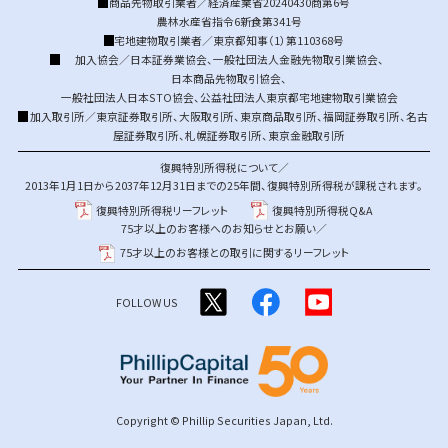
商品先物取引業者／経済産業省20240430商第6号
農林水産省指令6新食第341号
宅地建物取引業者／東京都知事（1）第110368号
加入協会／
日本証券業協会
、
一般社団法人金融先物取引業協会
、
日本商品先物取引協会
、
一般社団法人日本STO協会
、
公益社団法人東京都宅地建物取引業協会
加入取引所／
東京証券取引所
、
大阪取引所
、
東京商品取引所
、
福岡証券取引所
、
名古
屋証券取引所
、
札幌証券取引所
、
東京金融取引所
復興特別所得税について／
2013年1月1日から2037年12月31日までの25年間、復興特別所得税が課税されます。
復興特別所得税リーフレット
復興特別所得税Q&A
75才以上のお客様へのお知らせとお願い／
75才以上のお客様との取引に関するリーフレット
FOLLOW US
Copyright © Phillip Securities Japan, Ltd.