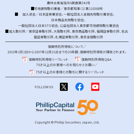
農林水産省指令6新食第341号
宅地建物取引業者／東京都知事（1）第110368号
加入協会／
日本証券業協会
、
一般社団法人金融先物取引業協会
、
日本商品先物取引協会
、
一般社団法人日本STO協会
、
公益社団法人東京都宅地建物取引業協会
加入取引所／
東京証券取引所
、
大阪取引所
、
東京商品取引所
、
福岡証券取引所
、
名古
屋証券取引所
、
札幌証券取引所
、
東京金融取引所
復興特別所得税について／
2013年1月1日から2037年12月31日までの25年間、復興特別所得税が課税されます。
復興特別所得税リーフレット
復興特別所得税Q&A
75才以上のお客様へのお知らせとお願い／
75才以上のお客様との取引に関するリーフレット
FOLLOW US
Copyright © Phillip Securities Japan, Ltd.