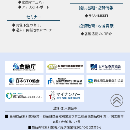
動画マニュアル
提供番組・協賛情報
アナリストレポート
ラジオNIKKEI
セミナー
開催予定のセミナー
投資教育・地域貢献
過去に開催されたセミナー
各種活動のご紹介
登録・加入協会等
金融商品取引業者(第一種金融商品取引業及び第二種金融商品取引業)／関東財務
局長（金商）第127号
商品先物取引業者／経済産業省20240430商第6号