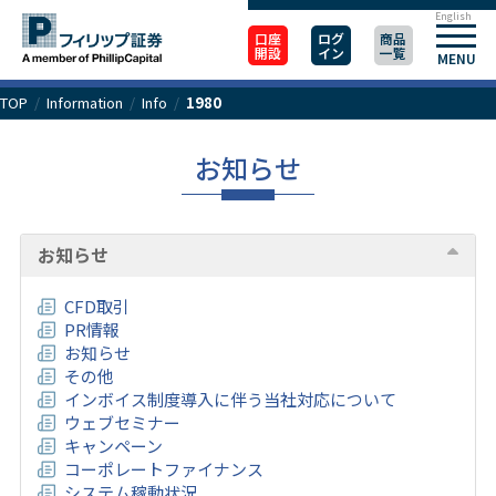
English
口座
ログ
商品
開設
イン
一覧
MENU
TOP
/
Information
/
Info
/
1980
お知らせ
お知らせ
CFD取引
PR情報
お知らせ
その他
インボイス制度導入に伴う当社対応について
ウェブセミナー
キャンペーン
コーポレートファイナンス
システム稼動状況