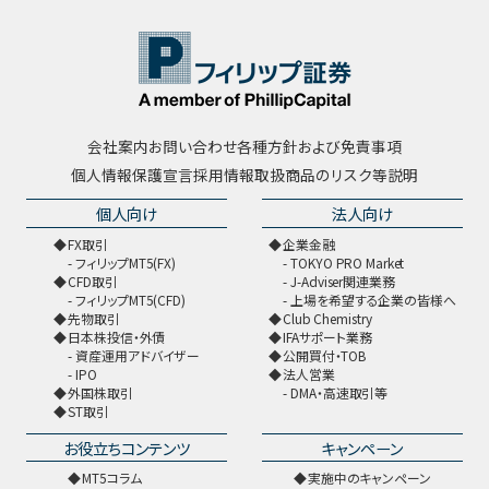
会社案内
お問い合わせ
各種方針および免責事項
個人情報保護宣言
採用情報
取扱商品のリスク等説明
個人向け
法人向け
FX取引
企業金融
フィリップMT5(FX)
TOKYO PRO Market
CFD取引
J-Adviser関連業務
フィリップMT5(CFD)
上場を希望する企業の皆様へ
先物取引
Club Chemistry
日本株投信・外債
IFAサポート業務
資産運用アドバイザー
公開買付・TOB
IPO
法人営業
外国株取引
DMA・高速取引等
ST取引
お役立ちコンテンツ
キャンペーン
MT5コラム
実施中のキャンペーン